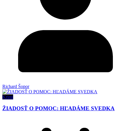
Richard Šopor
Krimi
ŽIADOSŤ O POMOC: HĽADÁME SVEDKA