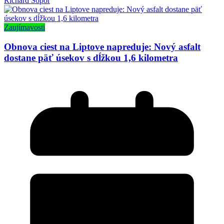
Richard Šopor
Zaujímavosti
Obnova ciest na Liptove napreduje: Nový asfalt
dostane päť úsekov s dĺžkou 1,6 kilometra