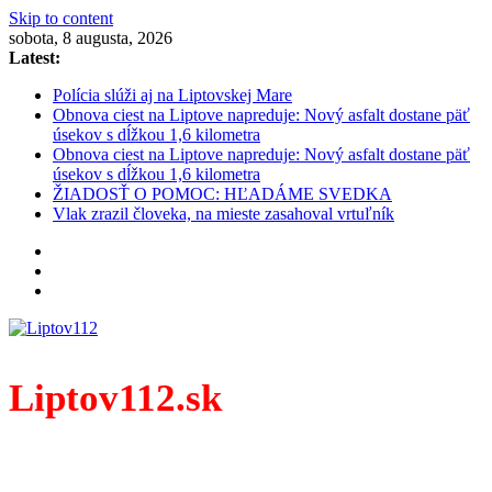
Skip to content
sobota, 8 augusta, 2026
Latest:
Polícia slúži aj na Liptovskej Mare
Obnova ciest na Liptove napreduje: Nový asfalt dostane päť
úsekov s dĺžkou 1,6 kilometra
Obnova ciest na Liptove napreduje: Nový asfalt dostane päť
úsekov s dĺžkou 1,6 kilometra
ŽIADOSŤ O POMOC: HĽADÁME SVEDKA
Vlak zrazil človeka, na mieste zasahoval vrtuľník
Liptov112.sk