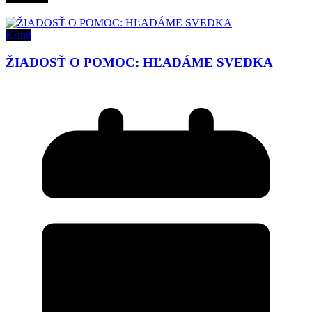
Krimi
ŽIADOSŤ O POMOC: HĽADÁME SVEDKA