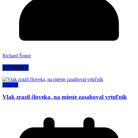
Richard Šopor
NEHODY
Nehody
Vlak zrazil človeka, na mieste zasahoval vrtuľník