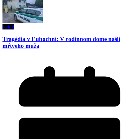
Krimi
Tragédia v Ľubochni: V rodinnom dome našli
mŕtveho muža