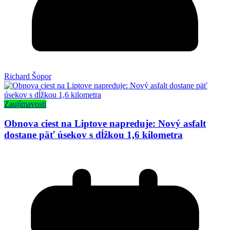
Richard Šopor
Zaujímavosti
Obnova ciest na Liptove napreduje: Nový asfalt
dostane päť úsekov s dĺžkou 1,6 kilometra