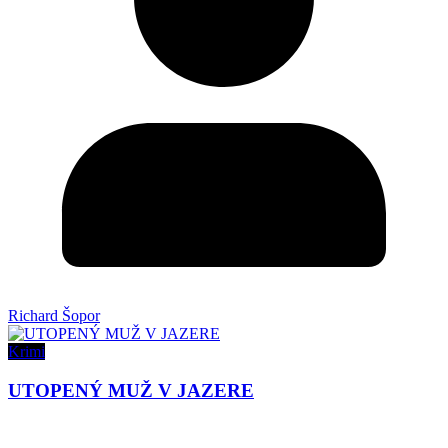
Richard Šopor
Krimi
UTOPENÝ MUŽ V JAZERE