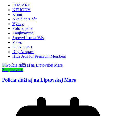
POŽIARE
NEHODY
Krimi
Aktuálne z hôr
Výzvy
Polícia pátra
Zaujímavosti
Spovedáme za Vás
Video
KONTAKT
Buy Adspace
Hide Ads for Premium Members
Zaujímavosti
Polícia slúži aj na Liptovskej Mare