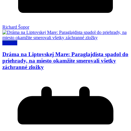
Richard Šopor
Nehody
Dráma na Liptovskej Mare: Paraglajdista spadol do
priehrady, na miesto okamžite smerovali všetky
záchranné zložky