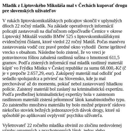
Mladík z Liptovského Mikuláša mal v Čechách kupovať drogu
pre slovenských užívateľov
V rukách liptovskomikulášskych policajtov skončil v uplynulých
dňoch 22 ročný mladík. Na základe operatívnych informácií
policajti zastavovali na diaľničnom odpočívadle Čemice v okrese
Liptovský Mikuláš vozidlo BMW 525 s liptovskomikulášskymi
evidenčnými číslami, ktoré viedol 22 ročný Matúš. Počas manévru
zastavovania vodič cez pravé predné okno vyhodil čierne igelitové
vrecko s obsahom. Následne bolo zistené, že vo vreci je
potravinovou fóliou zabalená rastlinná sušina o hmotnosti 611,5
gramov. Podľa zistených informácií mal mladík rastlinný materiál
kúpiť vo Frýdku Místku v Českej republike za sumu 68.000,-Kč (č
je v prepočte 2.657,29,-eur). Zakúpený materiál mal odložiť pod
sedadlo spolujazdca a priviesť na Slovensko, kde ju mal
prechovávať až do momentu, pokiaľ nebol zastavovaný hliadkou
polície. Zaistený materiál bol zaslaný na kriminalistickú expertízu.
Podľa predbežnej kriminalistickej expertízy bola v zaistenom
rastlinnom materiáli zistená prítomnosť látok kanabinoidného typu.
Zo zaisteného množstva materiálu by bolo možné pripraviť rádovo
niekoľko stoviek bežných jednorazových dávok drogy, ktoré sú
spôsobilé po aplikovaní ovplyvniť psychiku užívateľa.
Vyšetrovateľ 22 ročného mladíka obvinil zo zločinu nedovolenej
výroby omamných a psychotropných látok, jedov alebo