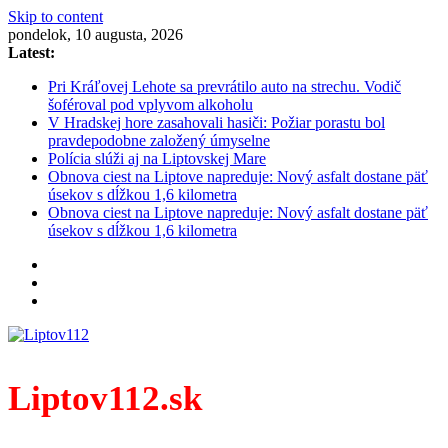
Skip to content
pondelok, 10 augusta, 2026
Latest:
Pri Kráľovej Lehote sa prevrátilo auto na strechu. Vodič
šoféroval pod vplyvom alkoholu
V Hradskej hore zasahovali hasiči: Požiar porastu bol
pravdepodobne založený úmyselne
Polícia slúži aj na Liptovskej Mare
Obnova ciest na Liptove napreduje: Nový asfalt dostane päť
úsekov s dĺžkou 1,6 kilometra
Obnova ciest na Liptove napreduje: Nový asfalt dostane päť
úsekov s dĺžkou 1,6 kilometra
Liptov112.sk