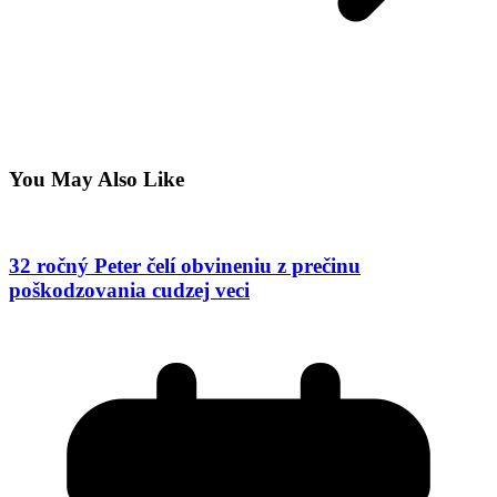
You May Also Like
32 ročný Peter čelí obvineniu z prečinu
poškodzovania cudzej veci