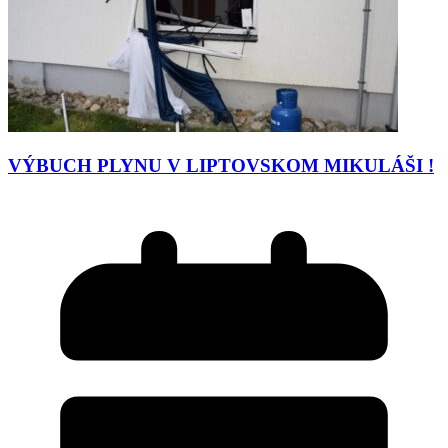
VÝBUCH PLYNU V LIPTOVSKOM MIKULÁŠI !