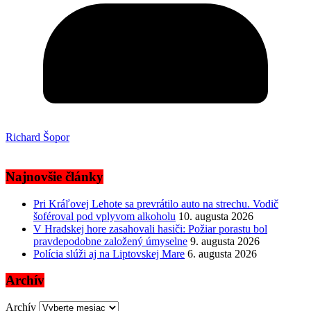
Richard Šopor
Najnovšie články
Pri Kráľovej Lehote sa prevrátilo auto na strechu. Vodič
šoféroval pod vplyvom alkoholu
10. augusta 2026
V Hradskej hore zasahovali hasiči: Požiar porastu bol
pravdepodobne založený úmyselne
9. augusta 2026
Polícia slúži aj na Liptovskej Mare
6. augusta 2026
Archív
Archív