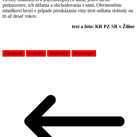
prekurzorov, ich držania a obchodovania s nimi. Obvinenému
mladíkovi hrozí v prípade preukázania viny trest odňatia slobody na
tri až desať rokov.
text a foto: KR PZ SR v Žiline
Facebook
LinkedIn
WhatsApp
Messenger