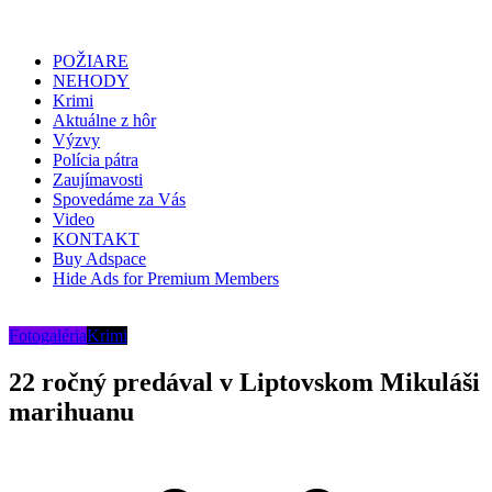
POŽIARE
NEHODY
Krimi
Aktuálne z hôr
Výzvy
Polícia pátra
Zaujímavosti
Spovedáme za Vás
Video
KONTAKT
Buy Adspace
Hide Ads for Premium Members
Fotogaléria
Krimi
22 ročný predával v Liptovskom Mikuláši
marihuanu