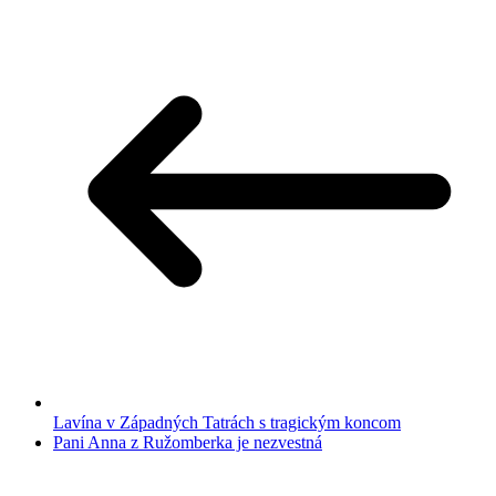
Lavína v Západných Tatrách s tragickým koncom
Pani Anna z Ružomberka je nezvestná