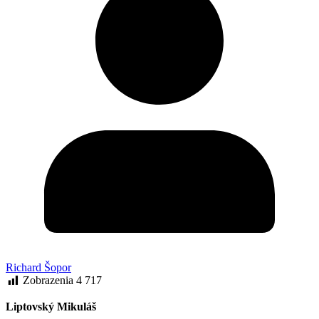
Richard Šopor
Zobrazenia
4 717
Liptovský Mikuláš