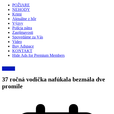
POŽIARE
NEHODY
Krimi
Aktuálne z hôr
Výzvy
Polícia pátra
Zaujímavosti
Spovedáme za Vás
Video
Buy Adspace
KONTAKT
Hide Ads for Premium Members
Nehody
37 ročná vodička nafúkala bezmála dve
promile