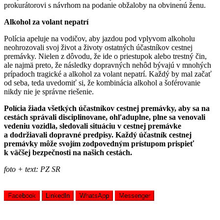
prokurátorovi s návrhom na podanie obžaloby na obvinenú ženu.
Alkohol za volant nepatrí
Polícia apeluje na vodičov, aby jazdou pod vplyvom alkoholu
neohrozovali svoj život a životy ostatných účastníkov cestnej
premávky. Nielen z dôvodu, že ide o priestupok alebo trestný čin,
ale najmä preto, že následky dopravných nehôd bývajú v mnohých
prípadoch tragické a alkohol za volant nepatrí. Každý by mal začať
od seba, teda uvedomiť si, že kombinácia alkohol a šoférovanie
nikdy nie je správne riešenie.
Polícia žiada všetkých účastníkov cestnej premávky, aby sa na
cestách správali disciplinovane, ohľaduplne, plne sa venovali
vedeniu vozidla, sledovali situáciu v cestnej premávke
a dodržiavali dopravné predpisy. Každý účastník cestnej
premávky môže svojím zodpovedným prístupom prispieť
k väčšej bezpečnosti na našich cestách.
foto + text: PZ SR
Facebook
LinkedIn
WhatsApp
Messenger