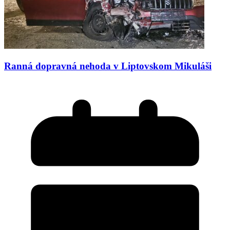
Ranná dopravná nehoda v Liptovskom Mikuláši