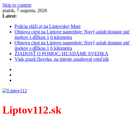
Skip to content
piatok, 7 augusta, 2026
Latest:
Polícia slúži aj na Liptovskej Mare
Obnova ciest na Liptove napreduje: Nový asfalt dostane päť
úsekov s dĺžkou 1,6 kilometra
Obnova ciest na Liptove napreduje: Nový asfalt dostane päť
úsekov s dĺžkou 1,6 kilometra
ŽIADOSŤ O POMOC: HĽADÁME SVEDKA
Vlak zrazil človeka, na mieste zasahoval vrtuľník
Liptov112.sk