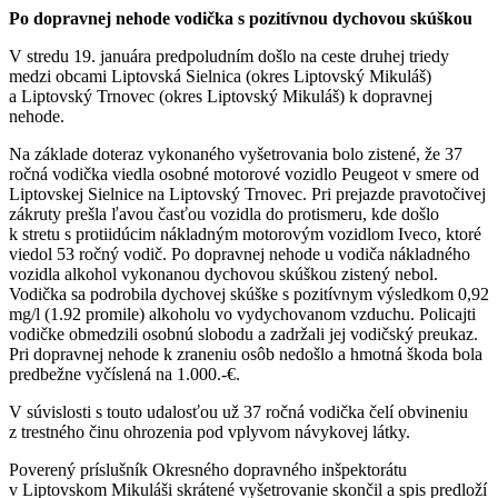
Po dopravnej nehode vodička s pozitívnou dychovou skúškou
V stredu 19. januára predpoludním došlo na ceste druhej triedy
medzi obcami Liptovská Sielnica (okres Liptovský Mikuláš)
a Liptovský Trnovec (okres Liptovský Mikuláš) k dopravnej
nehode.
Na základe doteraz vykonaného vyšetrovania bolo zistené, že 37
ročná vodička viedla osobné motorové vozidlo Peugeot v smere od
Liptovskej Sielnice na Liptovský Trnovec. Pri prejazde pravotočivej
zákruty prešla ľavou časťou vozidla do protismeru, kde došlo
k stretu s protiidúcim nákladným motorovým vozidlom Iveco, ktoré
viedol 53 ročný vodič. Po dopravnej nehode u vodiča nákladného
vozidla alkohol vykonanou dychovou skúškou zistený nebol.
Vodička sa podrobila dychovej skúške s pozitívnym výsledkom 0,92
mg/l (1.92 promile) alkoholu vo vydychovanom vzduchu. Policajti
vodičke obmedzili osobnú slobodu a zadržali jej vodičský preukaz.
Pri dopravnej nehode k zraneniu osôb nedošlo a hmotná škoda bola
predbežne vyčíslená na 1.000.-€.
V súvislosti s touto udalosťou už 37 ročná vodička čelí obvineniu
z trestného činu ohrozenia pod vplyvom návykovej látky.
Poverený príslušník Okresného dopravného inšpektorátu
v Liptovskom Mikuláši skrátené vyšetrovanie skončil a spis predloží