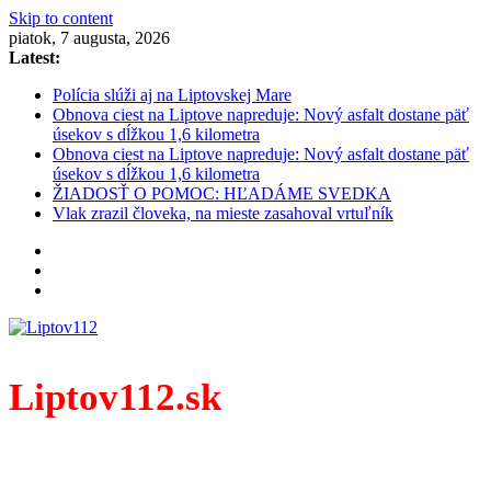
Skip to content
piatok, 7 augusta, 2026
Latest:
Polícia slúži aj na Liptovskej Mare
Obnova ciest na Liptove napreduje: Nový asfalt dostane päť
úsekov s dĺžkou 1,6 kilometra
Obnova ciest na Liptove napreduje: Nový asfalt dostane päť
úsekov s dĺžkou 1,6 kilometra
ŽIADOSŤ O POMOC: HĽADÁME SVEDKA
Vlak zrazil človeka, na mieste zasahoval vrtuľník
Liptov112.sk