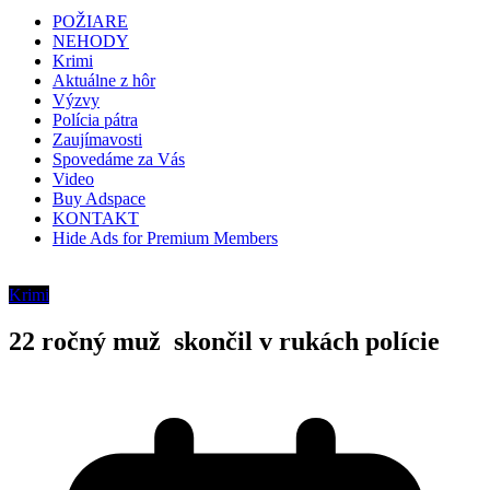
POŽIARE
NEHODY
Krimi
Aktuálne z hôr
Výzvy
Polícia pátra
Zaujímavosti
Spovedáme za Vás
Video
Buy Adspace
KONTAKT
Hide Ads for Premium Members
Krimi
22 ročný muž skončil v rukách polície