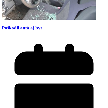
Poškodil autá aj byt