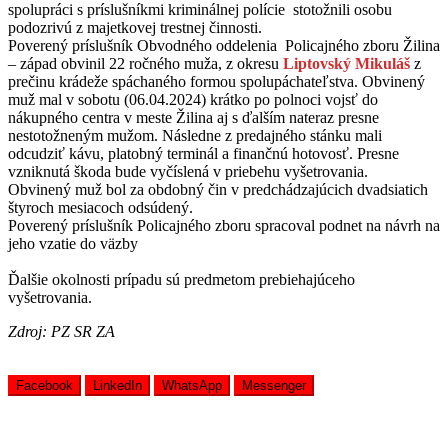
spolupráci s príslušníkmi kriminálnej polície stotožnili osobu
podozrivú z majetkovej trestnej činnosti.
Poverený príslušník Obvodného oddelenia Policajného zboru Žilina
– západ obvinil 22 ročného muža, z okresu
Liptovský Mikuláš
z
prečinu krádeže spáchaného formou spolupáchateľstva. Obvinený
muž mal v sobotu (06.04.2024) krátko po polnoci vojsť do
nákupného centra v meste Žilina aj s ďalším nateraz presne
nestotožneným mužom. Následne z predajného stánku mali
odcudziť kávu, platobný terminál a finančnú hotovosť. Presne
vzniknutá škoda bude vyčíslená v priebehu vyšetrovania.
Obvinený muž bol za obdobný čin v predchádzajúcich dvadsiatich
štyroch mesiacoch odsúdený.
Poverený príslušník Policajného zboru spracoval podnet na návrh na
jeho vzatie do väzby
Ďalšie okolnosti prípadu sú predmetom prebiehajúceho
vyšetrovania.
Zdroj: PZ SR ZA
Facebook
LinkedIn
WhatsApp
Messenger