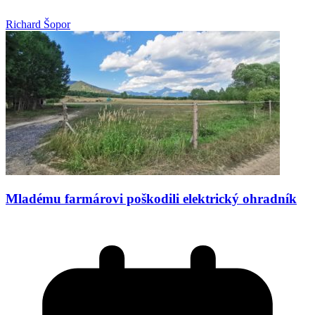
Richard Šopor
Mladému farmárovi poškodili elektrický ohradník