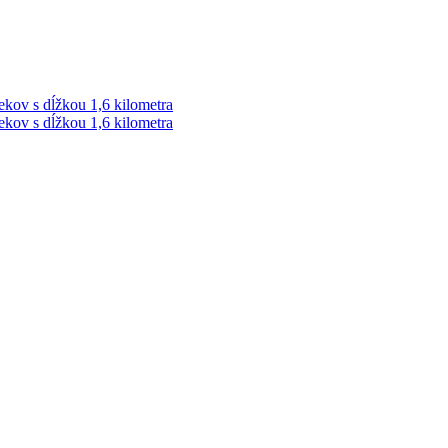
ekov s dĺžkou 1,6 kilometra
ekov s dĺžkou 1,6 kilometra
ek. Vždy najaktuálnejšie KRIMI TÉMY Z LIPTOVA a ORAVY