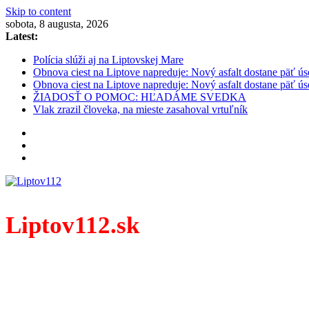
Skip to content
sobota, 8 augusta, 2026
Latest:
Polícia slúži aj na Liptovskej Mare
Obnova ciest na Liptove napreduje: Nový asfalt dostane päť ús
Obnova ciest na Liptove napreduje: Nový asfalt dostane päť ús
ŽIADOSŤ O POMOC: HĽADÁME SVEDKA
Vlak zrazil človeka, na mieste zasahoval vrtuľník
Liptov112.sk
Spravodajský portál z prostredia práce záchranných zloži