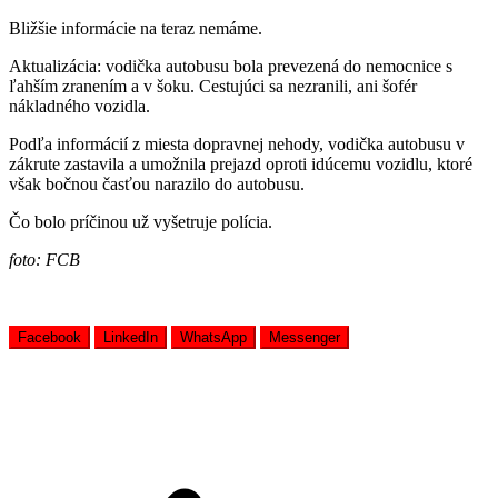
Bližšie informácie na teraz nemáme.
Aktualizácia: vodička autobusu bola prevezená do nemocnice s
ľahším zranením a v šoku. Cestujúci sa nezranili, ani šofér
nákladného vozidla.
Podľa informácií z miesta dopravnej nehody, vodička autobusu v
zákrute zastavila a umožnila prejazd oproti idúcemu vozidlu, ktoré
však bočnou časťou narazilo do autobusu.
Čo bolo príčinou už vyšetruje polícia.
foto: FCB
Facebook
LinkedIn
WhatsApp
Messenger