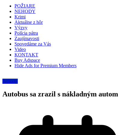
POŽIARE
NEHODY
Krimi
Aktuálne z hôr
Výzvy
Polícia pátra
Zaujímavosti
Spovedáme za Vás
Video
KONTAKT
Buy Adspace
Hide Ads for Premium Members
Nehody
Autobus sa zrazil s nákladným autom