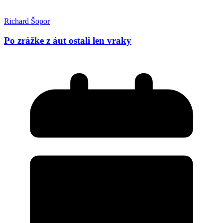
Richard Šopor
Po zrážke z áut ostali len vraky