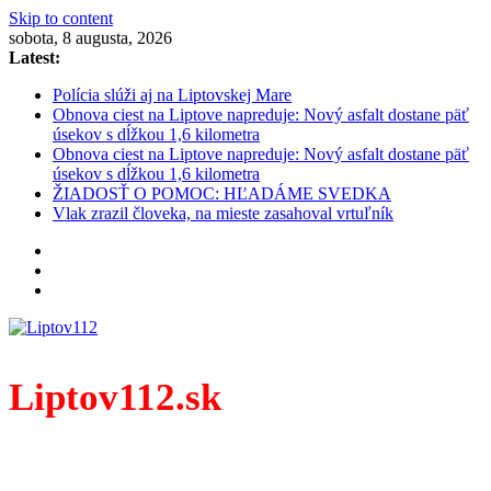
Skip to content
sobota, 8 augusta, 2026
Latest:
Polícia slúži aj na Liptovskej Mare
Obnova ciest na Liptove napreduje: Nový asfalt dostane päť
úsekov s dĺžkou 1,6 kilometra
Obnova ciest na Liptove napreduje: Nový asfalt dostane päť
úsekov s dĺžkou 1,6 kilometra
ŽIADOSŤ O POMOC: HĽADÁME SVEDKA
Vlak zrazil človeka, na mieste zasahoval vrtuľník
Liptov112.sk