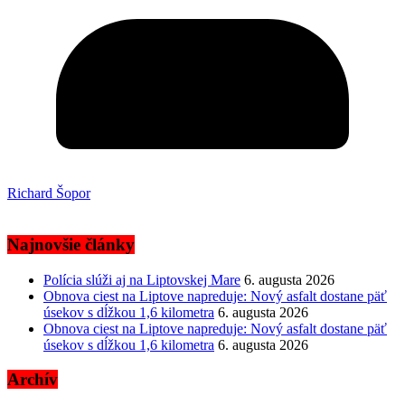
Richard Šopor
Najnovšie články
Polícia slúži aj na Liptovskej Mare
6. augusta 2026
Obnova ciest na Liptove napreduje: Nový asfalt dostane päť
úsekov s dĺžkou 1,6 kilometra
6. augusta 2026
Obnova ciest na Liptove napreduje: Nový asfalt dostane päť
úsekov s dĺžkou 1,6 kilometra
6. augusta 2026
Archív