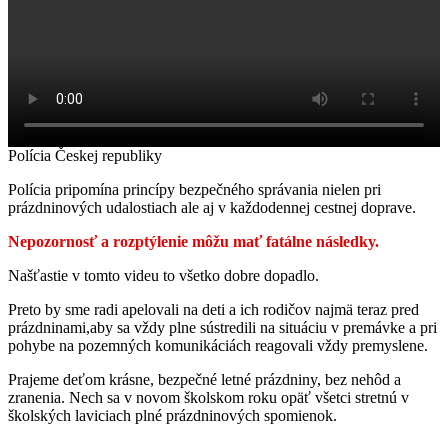
Polícia Českej republiky
Polícia pripomína princípy bezpečného správania nielen pri
prázdninových udalostiach ale aj v každodennej cestnej doprave.
Nepozornosť a rozptýlenie môžu mať fatálne následky.
Našťastie v tomto videu to všetko dobre dopadlo.
Preto by sme radi apelovali na deti a ich rodičov najmä teraz pred
prázdninami,aby sa vždy plne sústredili na situáciu v premávke a pri
pohybe na pozemných komunikáciách reagovali vždy premyslene.
Prajeme deťom krásne, bezpečné letné prázdniny, bez nehôd a
zranenia. Nech sa v novom školskom roku opäť všetci stretnú v
školských laviciach plné prázdninových spomienok.