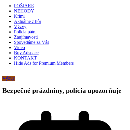
POŽIARE
NEHODY
Krimi
Aktuálne z hôr
Výzvy
Polícia pátra
Zaujímavosti
Spovedáme za Vás
Video
Buy Adspace
KONTAKT
Hide Ads for Premium Members
Výzvy
Bezpečné prázdniny, polícia upozorňuje