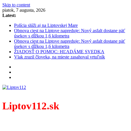
Skip to content
piatok, 7 augusta, 2026
Latest:
Polícia slúži aj na Liptovskej Mare
Obnova ciest na Liptove napreduje: Nový asfalt dostane päť
úsekov s dĺžkou 1,6 kilometra
Obnova ciest na Liptove napreduje: Nový asfalt dostane päť
úsekov s dĺžkou 1,6 kilometra
ŽIADOSŤ O POMOC: HĽADÁME SVEDKA
Vlak zrazil človeka, na mieste zasahoval vrtuľník
Liptov112.sk