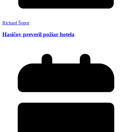
Richard Šopor
Hasičov preveril požiar hotela