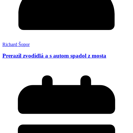
Richard Šopor
Prerazil zvodidlá a s autom spadol z mosta