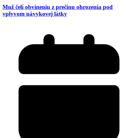
Muž čelí obvineniu z prečinu ohrozenia pod
vplyvom návykovej látky