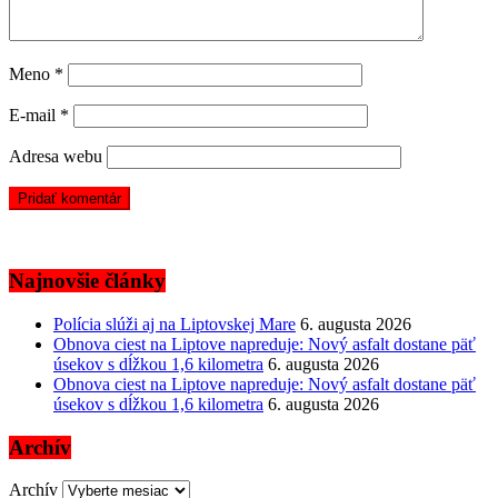
Meno
*
E-mail
*
Adresa webu
Najnovšie články
Polícia slúži aj na Liptovskej Mare
6. augusta 2026
Obnova ciest na Liptove napreduje: Nový asfalt dostane päť
úsekov s dĺžkou 1,6 kilometra
6. augusta 2026
Obnova ciest na Liptove napreduje: Nový asfalt dostane päť
úsekov s dĺžkou 1,6 kilometra
6. augusta 2026
Archív
Archív