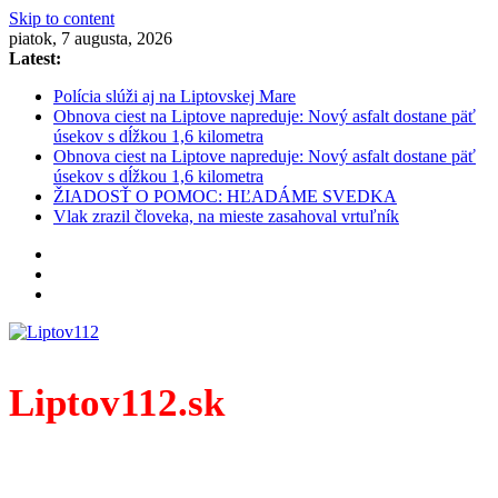
Skip to content
piatok, 7 augusta, 2026
Latest:
Polícia slúži aj na Liptovskej Mare
Obnova ciest na Liptove napreduje: Nový asfalt dostane päť
úsekov s dĺžkou 1,6 kilometra
Obnova ciest na Liptove napreduje: Nový asfalt dostane päť
úsekov s dĺžkou 1,6 kilometra
ŽIADOSŤ O POMOC: HĽADÁME SVEDKA
Vlak zrazil človeka, na mieste zasahoval vrtuľník
Liptov112.sk