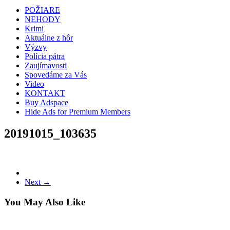
POŽIARE
NEHODY
Krimi
Aktuálne z hôr
Výzvy
Polícia pátra
Zaujímavosti
Spovedáme za Vás
Video
KONTAKT
Buy Adspace
Hide Ads for Premium Members
20191015_103635
Next →
You May Also Like