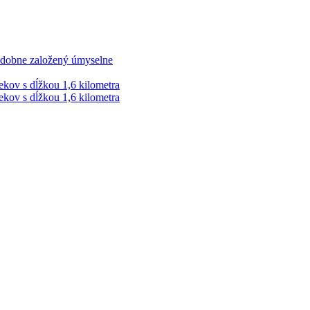
podobne založený úmyselne
ekov s dĺžkou 1,6 kilometra
ekov s dĺžkou 1,6 kilometra
ek. Vždy najaktuálnejšie KRIMI TÉMY Z LIPTOVA a ORAVY