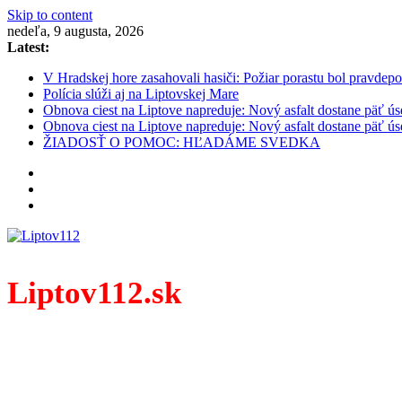
Skip to content
nedeľa, 9 augusta, 2026
Latest:
V Hradskej hore zasahovali hasiči: Požiar porastu bol pravde
Polícia slúži aj na Liptovskej Mare
Obnova ciest na Liptove napreduje: Nový asfalt dostane päť ús
Obnova ciest na Liptove napreduje: Nový asfalt dostane päť ús
ŽIADOSŤ O POMOC: HĽADÁME SVEDKA
Liptov112.sk
Spravodajský portál z prostredia práce záchranných zloži