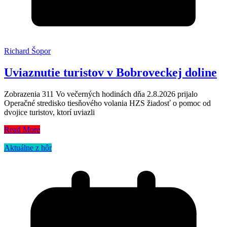
Richard Šopor
Uviaznutie turistov v Bobroveckej doline
Zobrazenia 311 Vo večerných hodinách dňa 2.8.2026 prijalo
Operačné stredisko tiesňového volania HZS žiadosť o pomoc od
dvojice turistov, ktorí uviazli
Read More
Aktuálne z hôr