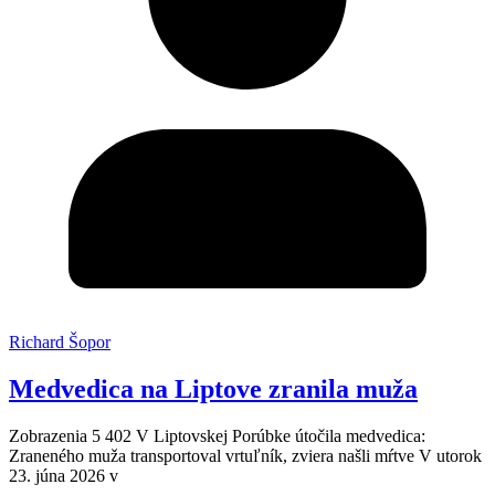
Richard Šopor
Medvedica na Liptove zranila muža
Zobrazenia 5 402 V Liptovskej Porúbke útočila medvedica:
Zraneného muža transportoval vrtuľník, zviera našli mŕtve V utorok
23. júna 2026 v