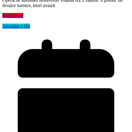
Operačné stredisko tiesňového volania HZS žiadosť o pomoc od
dvojice turistov, ktorí uviazli
Read More
Aktuálne z hôr