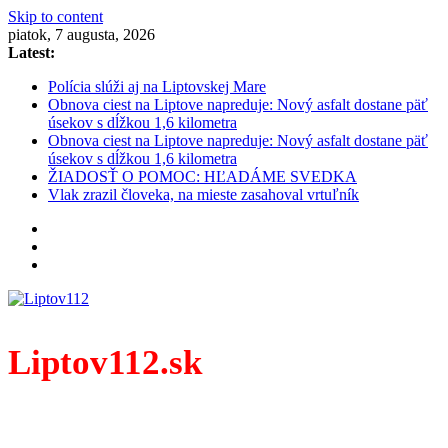
Skip to content
piatok, 7 augusta, 2026
Latest:
Polícia slúži aj na Liptovskej Mare
Obnova ciest na Liptove napreduje: Nový asfalt dostane päť
úsekov s dĺžkou 1,6 kilometra
Obnova ciest na Liptove napreduje: Nový asfalt dostane päť
úsekov s dĺžkou 1,6 kilometra
ŽIADOSŤ O POMOC: HĽADÁME SVEDKA
Vlak zrazil človeka, na mieste zasahoval vrtuľník
Liptov112.sk