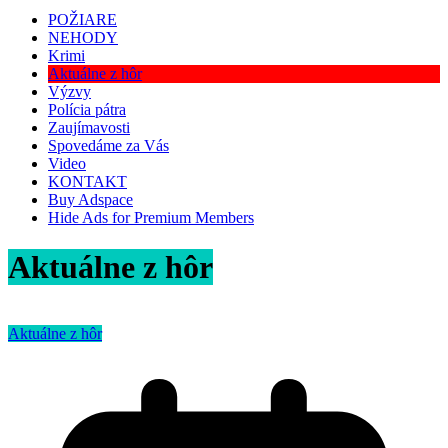
POŽIARE
NEHODY
Krimi
Aktuálne z hôr
Výzvy
Polícia pátra
Zaujímavosti
Spovedáme za Vás
Video
KONTAKT
Buy Adspace
Hide Ads for Premium Members
Aktuálne z hôr
Aktuálne z hôr