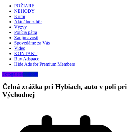
POŽIARE
NEHODY
Krimi
Aktuálne z hôr
Výzvy
Polícia pátra
Zaujímavosti
Spovedáme za Vás
Video
KONTAKT
Buy Adspace
Hide Ads for Premium Members
Fotogaléria
Nehody
Čelná zrážka pri Hybiach, auto v poli pri
Východnej