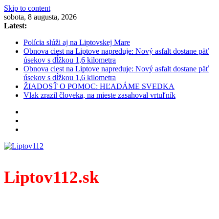
Skip to content
sobota, 8 augusta, 2026
Latest:
Polícia slúži aj na Liptovskej Mare
Obnova ciest na Liptove napreduje: Nový asfalt dostane päť
úsekov s dĺžkou 1,6 kilometra
Obnova ciest na Liptove napreduje: Nový asfalt dostane päť
úsekov s dĺžkou 1,6 kilometra
ŽIADOSŤ O POMOC: HĽADÁME SVEDKA
Vlak zrazil človeka, na mieste zasahoval vrtuľník
Liptov112.sk