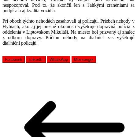
nespozoroval. Pod to, že skončil len s ľahkými zraneniami sa
podpísala aj kvalita vozidla.
Pri oboch týchto nehodách zasahovali aj policajti. Priebeh nehody v
Hybiach, ako aj jej presné okolnosti vyšetruje dopravná polícia z
oddelenia v Liptovskom Mikuláši. Na miesto bol prizvaný aj znalec
z odboru dopravy. Príčinu nehody na diaľnici zas vyšetrujú
diaľniční policajti.
Facebook
LinkedIn
WhatsApp
Messenger