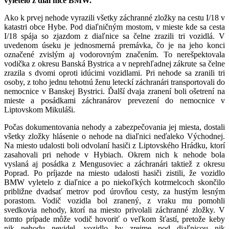
vyletelo z diaľnice BMW.
Ako k prvej nehode vyrazili všetky záchranné zložky na cestu I/18 v
katastri obce Hybe. Pod diaľničným mostom, v mieste kde sa cesta
I/18 spája so zjazdom z diaľnice sa čelne zrazili tri vozidlá. V
uvedenom úseku je jednosmerná premávka, čo je na jeho konci
označené zvislým aj vodorovným značením. To nerešpektovala
vodička z okresu Banská Bystrica a v neprehľadnej zákrute sa čelne
zrazila s dvomi oproti idúcimi vozidlami. Pri nehode sa zranili tri
osoby, z toho jednu tehotnú ženu leteckí záchranári transportovali do
nemocnice v Banskej Bystrici. Ďalší dvaja zranení boli ošetrení na
mieste a posádkami záchranárov prevezení do nemocnice v
Liptovskom Mikuláši.
Počas dokumentovania nehody a zabezpečovania jej miesta, dostali
všetky zložky hlásenie o nehode na diaľnici neďaleko Východnej.
Na miesto udalosti boli odvolaní hasiči z Liptovského Hrádku, ktorí
zasahovali pri nehode v Hybiach. Okrem nich k nehode bola
vyslaná aj posádka z Mengusoviec a záchranári taktiež z okresu
Poprad. Po príjazde na miesto udalosti hasiči zistili, že vozidlo
BMW vyletelo z diaľnice a po niekoľkých kotrmelcoch skončilo
približne dvadsať metrov pod úrovňou cesty, za hustým lesným
porastom. Vodič vozidla bol zranený, z vraku mu pomohli
svedkovia nehody, ktorí na miesto privolali záchranné zložky. V
tomto prípade môže vodič hovoriť o veľkom šťastí, pretože keby
nik nehodu nevidel, vozidlo by zrejme pod diaľnicou nik