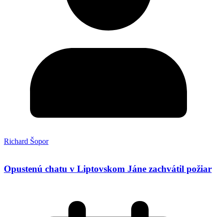
Richard Šopor
Opustenú chatu v Liptovskom Jáne zachvátil požiar