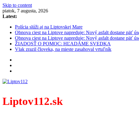
Skip to content
piatok, 7 augusta, 2026
Latest:
Polícia slúži aj na Liptovskej Mare
Obnova ciest na Liptove napreduje: Nový asfalt dostane päť ús
Obnova ciest na Liptove napreduje: Nový asfalt dostane päť ús
ŽIADOSŤ O POMOC: HĽADÁME SVEDKA
Vlak zrazil človeka, na mieste zasahoval vrtuľník
Liptov112.sk
Spravodajský portál z prostredia práce záchranných zloži