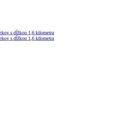
ekov s dĺžkou 1,6 kilometra
ekov s dĺžkou 1,6 kilometra
ek. Vždy najaktuálnejšie KRIMI TÉMY Z LIPTOVA a ORAVY