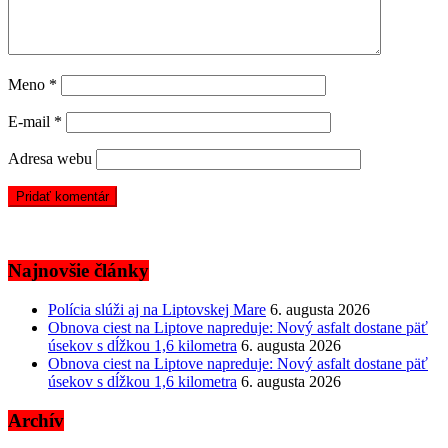
Meno
*
E-mail
*
Adresa webu
Najnovšie články
Polícia slúži aj na Liptovskej Mare
6. augusta 2026
Obnova ciest na Liptove napreduje: Nový asfalt dostane päť
úsekov s dĺžkou 1,6 kilometra
6. augusta 2026
Obnova ciest na Liptove napreduje: Nový asfalt dostane päť
úsekov s dĺžkou 1,6 kilometra
6. augusta 2026
Archív