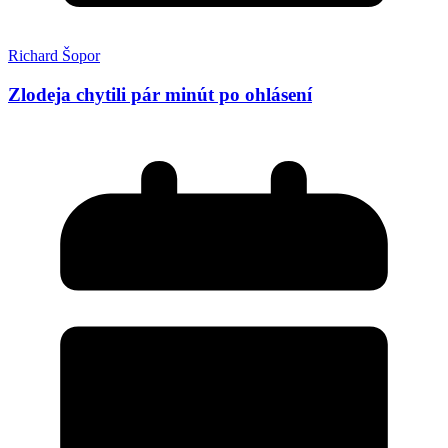
Richard Šopor
Zlodeja chytili pár minút po ohlásení