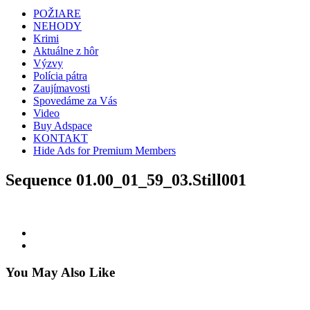
POŽIARE
NEHODY
Krimi
Aktuálne z hôr
Výzvy
Polícia pátra
Zaujímavosti
Spovedáme za Vás
Video
Buy Adspace
KONTAKT
Hide Ads for Premium Members
Sequence 01.00_01_59_03.Still001
You May Also Like