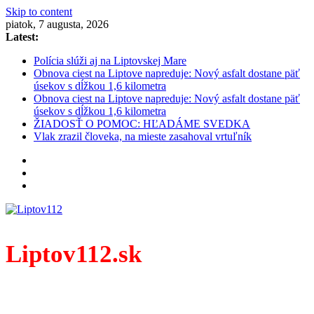
Skip to content
piatok, 7 augusta, 2026
Latest:
Polícia slúži aj na Liptovskej Mare
Obnova ciest na Liptove napreduje: Nový asfalt dostane päť
úsekov s dĺžkou 1,6 kilometra
Obnova ciest na Liptove napreduje: Nový asfalt dostane päť
úsekov s dĺžkou 1,6 kilometra
ŽIADOSŤ O POMOC: HĽADÁME SVEDKA
Vlak zrazil človeka, na mieste zasahoval vrtuľník
Liptov112.sk