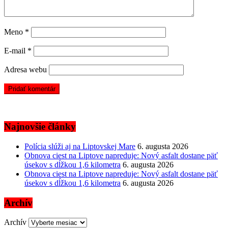
Meno
*
E-mail
*
Adresa webu
Najnovšie články
Polícia slúži aj na Liptovskej Mare
6. augusta 2026
Obnova ciest na Liptove napreduje: Nový asfalt dostane päť
úsekov s dĺžkou 1,6 kilometra
6. augusta 2026
Obnova ciest na Liptove napreduje: Nový asfalt dostane päť
úsekov s dĺžkou 1,6 kilometra
6. augusta 2026
Archív
Archív