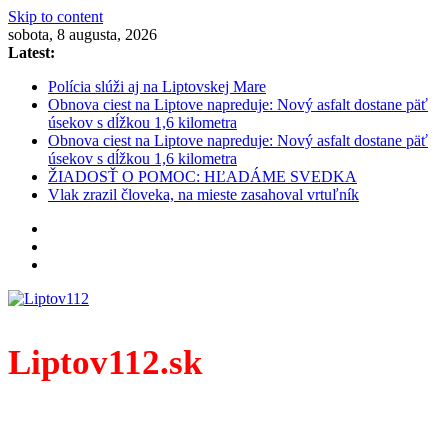
Skip to content
sobota, 8 augusta, 2026
Latest:
Polícia slúži aj na Liptovskej Mare
Obnova ciest na Liptove napreduje: Nový asfalt dostane päť
úsekov s dĺžkou 1,6 kilometra
Obnova ciest na Liptove napreduje: Nový asfalt dostane päť
úsekov s dĺžkou 1,6 kilometra
ŽIADOSŤ O POMOC: HĽADÁME SVEDKA
Vlak zrazil človeka, na mieste zasahoval vrtuľník
Liptov112.sk