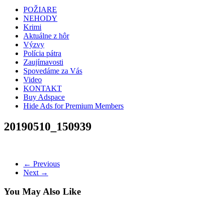
POŽIARE
NEHODY
Krimi
Aktuálne z hôr
Výzvy
Polícia pátra
Zaujímavosti
Spovedáme za Vás
Video
KONTAKT
Buy Adspace
Hide Ads for Premium Members
20190510_150939
← Previous
Next →
You May Also Like