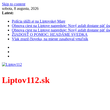
Skip to content
sobota, 8 augusta, 2026
Latest:
Polícia slúži aj na Liptovskej Mare
Obnova ciest na Liptove napreduje: Nový asfalt dostane päť ús
Obnova ciest na Liptove napreduje: Nový asfalt dostane päť ús
ŽIADOSŤ O POMOC: HĽADÁME SVEDKA
Vlak zrazil človeka, na mieste zasahoval vrtuľník
Liptov112.sk
Spravodajský portál z prostredia práce záchranných zloži