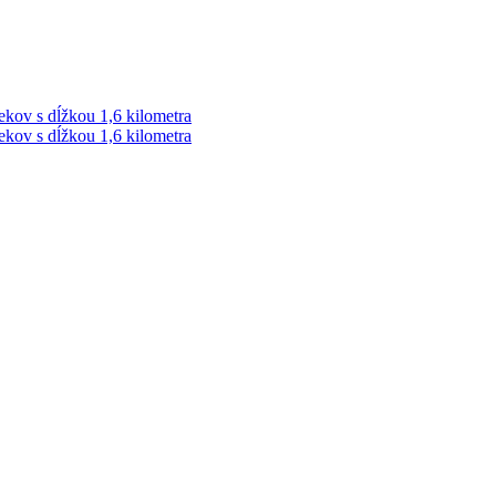
ekov s dĺžkou 1,6 kilometra
ekov s dĺžkou 1,6 kilometra
ek. Vždy najaktuálnejšie KRIMI TÉMY Z LIPTOVA a ORAVY