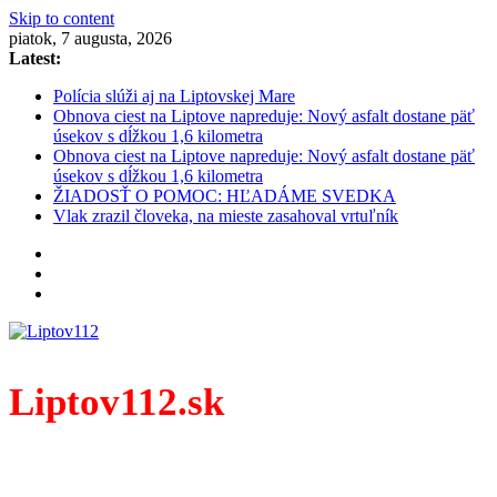
Skip to content
piatok, 7 augusta, 2026
Latest:
Polícia slúži aj na Liptovskej Mare
Obnova ciest na Liptove napreduje: Nový asfalt dostane päť
úsekov s dĺžkou 1,6 kilometra
Obnova ciest na Liptove napreduje: Nový asfalt dostane päť
úsekov s dĺžkou 1,6 kilometra
ŽIADOSŤ O POMOC: HĽADÁME SVEDKA
Vlak zrazil človeka, na mieste zasahoval vrtuľník
Liptov112.sk