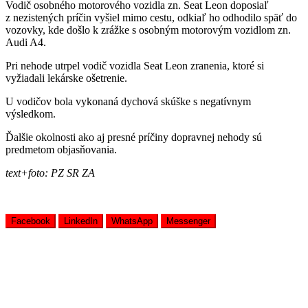
Vodič osobného motorového vozidla zn. Seat Leon doposiaľ
z nezistených príčin vyšiel mimo cestu, odkiaľ ho odhodilo späť do
vozovky, kde došlo k zrážke s osobným motorovým vozidlom zn.
Audi A4.
Pri nehode utrpel vodič vozidla Seat Leon zranenia, ktoré si
vyžiadali lekárske ošetrenie.
U vodičov bola vykonaná dychová skúške s negatívnym
výsledkom.
Ďalšie okolnosti ako aj presné príčiny dopravnej nehody sú
predmetom objasňovania.
text+foto: PZ SR ZA
Facebook
LinkedIn
WhatsApp
Messenger