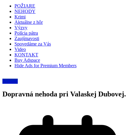
POŽIARE
NEHODY
Krimi
Aktuálne z hôr
Výzvy
Polícia pátra
Zaujímavosti
Spovedáme za Vás
Video
KONTAKT
Buy Adspace
Hide Ads for Premium Members
Nehody
Dopravná nehoda pri Valaskej Dubovej.