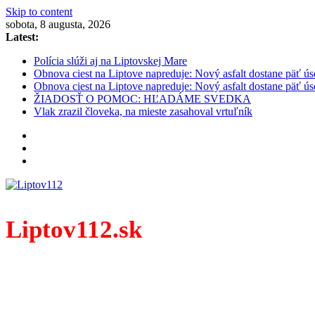
Skip to content
sobota, 8 augusta, 2026
Latest:
Polícia slúži aj na Liptovskej Mare
Obnova ciest na Liptove napreduje: Nový asfalt dostane päť ús
Obnova ciest na Liptove napreduje: Nový asfalt dostane päť ús
ŽIADOSŤ O POMOC: HĽADÁME SVEDKA
Vlak zrazil človeka, na mieste zasahoval vrtuľník
Liptov112.sk
Spravodajský portál z prostredia práce záchranných zloži