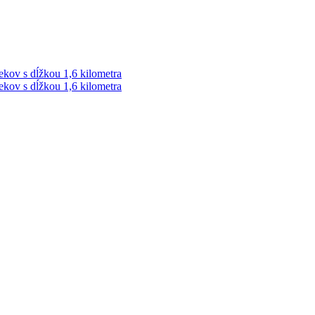
ekov s dĺžkou 1,6 kilometra
ekov s dĺžkou 1,6 kilometra
ek. Vždy najaktuálnejšie KRIMI TÉMY Z LIPTOVA a ORAVY