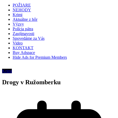
POŽIARE
NEHODY
Krimi
Aktuálne z hôr
Výzvy
Polícia pátra
Zaujímavosti
Spovedáme za Vás
Video
KONTAKT
Buy Adspace
Hide Ads for Premium Members
Krimi
Drogy v Ružomberku