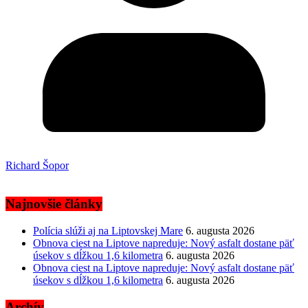
Richard Šopor
Najnovšie články
Polícia slúži aj na Liptovskej Mare
6. augusta 2026
Obnova ciest na Liptove napreduje: Nový asfalt dostane päť
úsekov s dĺžkou 1,6 kilometra
6. augusta 2026
Obnova ciest na Liptove napreduje: Nový asfalt dostane päť
úsekov s dĺžkou 1,6 kilometra
6. augusta 2026
Archív