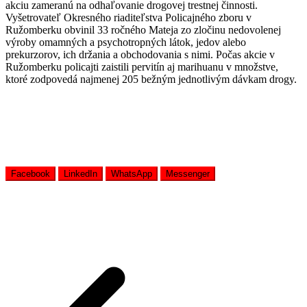
akciu zameranú na odhaľovanie drogovej trestnej činnosti.
Vyšetrovateľ Okresného riaditeľstva Policajného zboru v
Ružomberku obvinil 33 ročného Mateja zo zločinu nedovolenej
výroby omamných a psychotropných látok, jedov alebo
prekurzorov, ich držania a obchodovania s nimi. Počas akcie v
Ružomberku policajti zaistili pervitín aj marihuanu v množstve,
ktoré zodpovedá najmenej 205 bežným jednotlivým dávkam drogy.
Facebook
LinkedIn
WhatsApp
Messenger