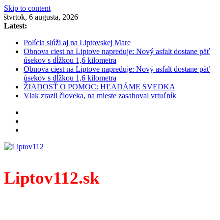
Skip to content
štvrtok, 6 augusta, 2026
Latest:
Polícia slúži aj na Liptovskej Mare
Obnova ciest na Liptove napreduje: Nový asfalt dostane päť
úsekov s dĺžkou 1,6 kilometra
Obnova ciest na Liptove napreduje: Nový asfalt dostane päť
úsekov s dĺžkou 1,6 kilometra
ŽIADOSŤ O POMOC: HĽADÁME SVEDKA
Vlak zrazil človeka, na mieste zasahoval vrtuľník
Liptov112.sk