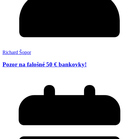
Richard Šopor
Pozor na falošné 50 € bankovky!