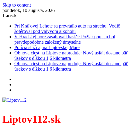
Skip to content
pondelok, 10 augusta, 2026
Latest:
Pri Kráľovej Lehote sa prevrátilo auto na strechu. Vodič
šoféroval pod vplyvom alkoholu
V Hradskej hore zasahovali hasiči: Požiar porastu bol
pravdepodobne založený úmyselne
Polícia slúži aj na Liptovskej Mare
Obnova ciest na Liptove napreduje: Nový asfalt dostane päť
úsekov s dĺžkou 1,6 kilometra
Obnova ciest na Liptove napreduje: Nový asfalt dostane päť
úsekov s dĺžkou 1,6 kilometra
Liptov112.sk