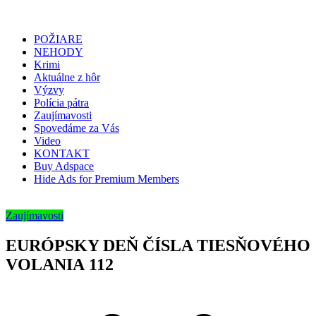
POŽIARE
NEHODY
Krimi
Aktuálne z hôr
Výzvy
Polícia pátra
Zaujímavosti
Spovedáme za Vás
Video
KONTAKT
Buy Adspace
Hide Ads for Premium Members
Zaujímavosti
EURÓPSKY DEŇ ČÍSLA TIESŇOVÉHO
VOLANIA 112