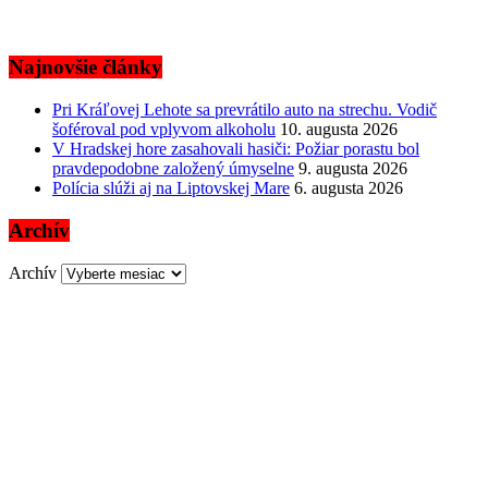
Najnovšie články
Pri Kráľovej Lehote sa prevrátilo auto na strechu. Vodič
šoféroval pod vplyvom alkoholu
10. augusta 2026
V Hradskej hore zasahovali hasiči: Požiar porastu bol
pravdepodobne založený úmyselne
9. augusta 2026
Polícia slúži aj na Liptovskej Mare
6. augusta 2026
Archív
Archív