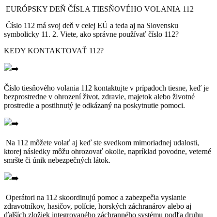
EURÓPSKY DEŇ ČÍSLA TIESŇOVÉHO VOLANIA 112
Číslo 112 má svoj deň v celej EÚ a teda aj na Slovensku
symbolicky 11. 2. Viete, ako správne používať číslo 112?
KEDY KONTAKTOVAŤ 112?
Číslo tiesňového volania 112 kontaktujte v prípadoch tiesne, keď je
bezprostredne v ohrození život, zdravie, majetok alebo životné
prostredie a postihnutý je odkázaný na poskytnutie pomoci.
Na 112 môžete volať aj keď ste svedkom mimoriadnej udalosti,
ktorej následky môžu ohrozovať okolie, napríklad povodne, veterné
smršte či únik nebezpečných látok.
Operátori na 112 skoordinujú pomoc a zabezpečia vyslanie
zdravotníkov, hasičov, polície, horských záchranárov alebo aj
ďalších zložiek integrovaného záchranného systému podľa druhu