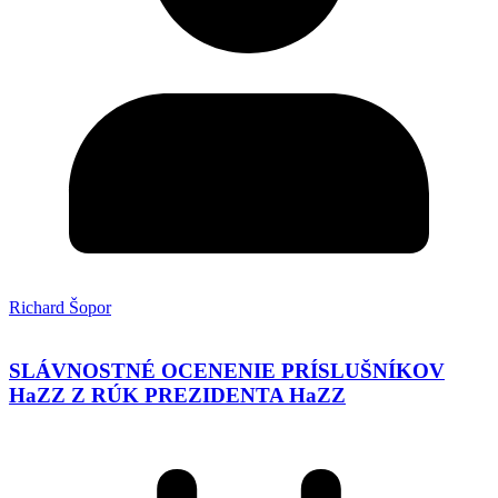
Richard Šopor
SLÁVNOSTNÉ OCENENIE PRÍSLUŠNÍKOV
HaZZ Z RÚK PREZIDENTA HaZZ