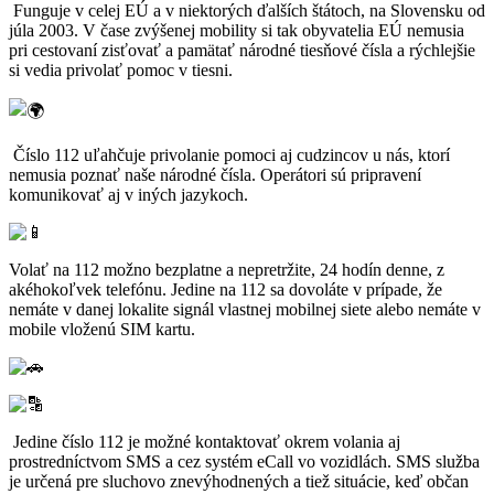
Funguje v celej EÚ a v niektorých ďalších štátoch, na Slovensku od
júla 2003. V čase zvýšenej mobility si tak obyvatelia EÚ nemusia
pri cestovaní zisťovať a pamätať národné tiesňové čísla a rýchlejšie
si vedia privolať pomoc v tiesni.
Číslo 112 uľahčuje privolanie pomoci aj cudzincov u nás, ktorí
nemusia poznať naše národné čísla. Operátori sú pripravení
komunikovať aj v iných jazykoch.
Volať na 112 možno bezplatne a nepretržite, 24 hodín denne, z
akéhokoľvek telefónu. Jedine na 112 sa dovoláte v prípade, že
nemáte v danej lokalite signál vlastnej mobilnej siete alebo nemáte v
mobile vloženú SIM kartu.
Jedine číslo 112 je možné kontaktovať okrem volania aj
prostredníctvom SMS a cez systém eCall vo vozidlách. SMS služba
je určená pre sluchovo znevýhodnených a tiež situácie, keď občan