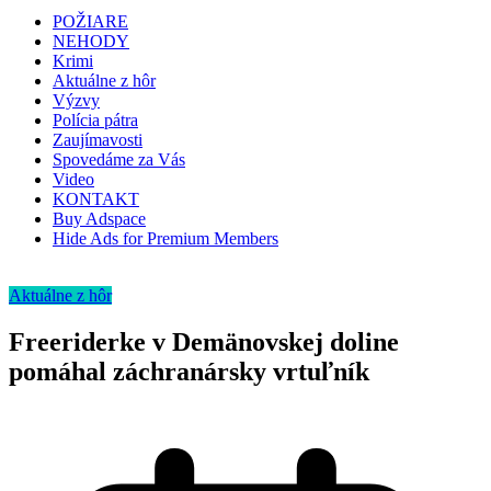
POŽIARE
NEHODY
Krimi
Aktuálne z hôr
Výzvy
Polícia pátra
Zaujímavosti
Spovedáme za Vás
Video
KONTAKT
Buy Adspace
Hide Ads for Premium Members
Aktuálne z hôr
Freeriderke v Demänovskej doline
pomáhal záchranársky vrtuľník