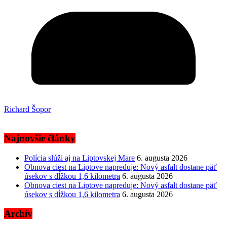
Richard Šopor
Najnovšie články
Polícia slúži aj na Liptovskej Mare
6. augusta 2026
Obnova ciest na Liptove napreduje: Nový asfalt dostane päť
úsekov s dĺžkou 1,6 kilometra
6. augusta 2026
Obnova ciest na Liptove napreduje: Nový asfalt dostane päť
úsekov s dĺžkou 1,6 kilometra
6. augusta 2026
Archív