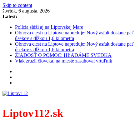
Skip to content
štvrtok, 6 augusta, 2026
Latest:
Polícia slúži aj na Liptovskej Mare
Obnova ciest na Liptove napreduje: Nový asfalt dostane päť
úsekov s dĺžkou 1,6 kilometra
Obnova ciest na Liptove napreduje: Nový asfalt dostane päť
úsekov s dĺžkou 1,6 kilometra
ŽIADOSŤ O POMOC: HĽADÁME SVEDKA
Vlak zrazil človeka, na mieste zasahoval vrtuľník
Liptov112.sk