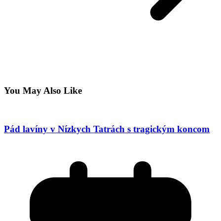
You May Also Like
Pád lavíny v Nízkych Tatrách s tragickým koncom