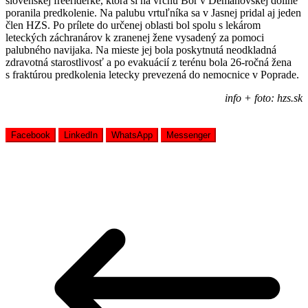
slovenskej freeriderke, ktorá si na vrchu Bôr v Demänovskej doline
poranila predkolenie. Na palubu vrtuľníka sa v Jasnej pridal aj jeden
člen HZS. Po prílete do určenej oblasti bol spolu s lekárom
leteckých záchranárov k zranenej žene vysadený za pomoci
palubného navijaka. Na mieste jej bola poskytnutá neodkladná
zdravotná starostlivosť a po evakuácií z terénu bola 26-ročná žena
s fraktúrou predkolenia letecky prevezená do nemocnice v Poprade.
info + foto: hzs.sk
Facebook
LinkedIn
WhatsApp
Messenger