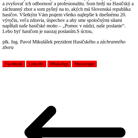
a zvyšovať ich odbornosť a profesionalitu. Som hrdý na Hasičský a
záchranný zbor a som pyšný na to, akých má Slovenská republika
hasičov. Všetkým Vám prajem všetko najlepšie k dnešnému 20.
výročiu, veľa zdravia, úspechov a aby sme spoločnými silami
napĺňali naše hasičské motto – „Pomoc v núdzi, naše poslanie“.
Lebo byť hasičom je naozaj poslaním.S úctou,
plk. Ing. Pavol Mikulášek prezident Hasičského a
záchranného
zboru
Facebook
LinkedIn
WhatsApp
Messenger