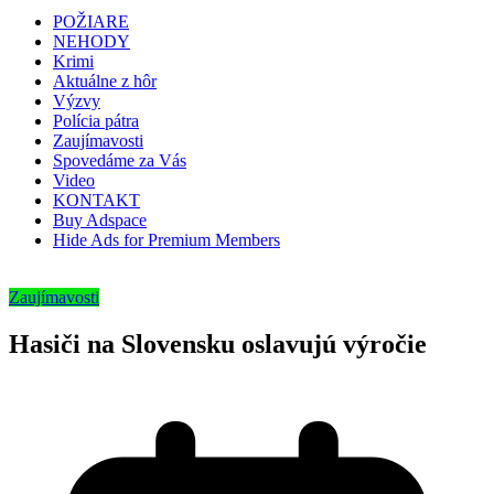
POŽIARE
NEHODY
Krimi
Aktuálne z hôr
Výzvy
Polícia pátra
Zaujímavosti
Spovedáme za Vás
Video
KONTAKT
Buy Adspace
Hide Ads for Premium Members
Zaujímavosti
Hasiči na Slovensku oslavujú výročie