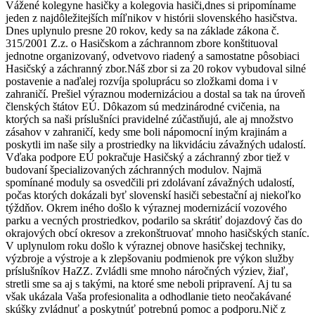
Vážené kolegyne hasičky a kolegovia hasiči,dnes si pripomíname
jeden z najdôležitejších míľnikov v histórii slovenského hasičstva.
Dnes uplynulo presne 20 rokov, kedy sa na základe zákona č.
315/2001 Z.z. o Hasičskom a záchrannom zbore konštituoval
jednotne organizovaný, odvetvovo riadený a samostatne pôsobiaci
Hasičský a záchranný zbor.Náš zbor si za 20 rokov vybudoval silné
postavenie a naďalej rozvíja spoluprácu so zložkami doma i v
zahraničí. Prešiel výraznou modernizáciou a dostal sa tak na úroveň
členských štátov EÚ. Dôkazom sú medzinárodné cvičenia, na
ktorých sa naši príslušníci pravidelné zúčastňujú, ale aj množstvo
zásahov v zahraničí, kedy sme boli nápomocní iným krajinám a
poskytli im naše sily a prostriedky na likvidáciu závažných udalostí.
Vďaka podpore EÚ pokračuje Hasičský a záchranný zbor tiež v
budovaní špecializovaných záchranných modulov. Najmä
spomínané moduly sa osvedčili pri zdolávaní závažných udalostí,
počas ktorých dokázali byť slovenskí hasiči sebestační aj niekoľko
týždňov. Okrem iného došlo k výraznej modernizácií vozového
parku a vecných prostriedkov, podarilo sa skrátiť dojazdový čas do
okrajových obcí okresov a zrekonštruovať mnoho hasičských staníc.
V uplynulom roku došlo k výraznej obnove hasičskej techniky,
výzbroje a výstroje a k zlepšovaniu podmienok pre výkon služby
príslušníkov HaZZ. Zvládli sme mnoho náročných výziev, žiaľ,
stretli sme sa aj s takými, na ktoré sme neboli pripravení. Aj tu sa
však ukázala Vaša profesionalita a odhodlanie tieto neočakávané
skúšky zvládnuť a poskytnúť potrebnú pomoc a podporu.Nič z