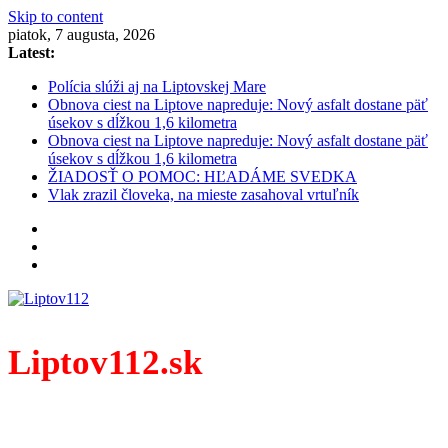
Skip to content
piatok, 7 augusta, 2026
Latest:
Polícia slúži aj na Liptovskej Mare
Obnova ciest na Liptove napreduje: Nový asfalt dostane päť
úsekov s dĺžkou 1,6 kilometra
Obnova ciest na Liptove napreduje: Nový asfalt dostane päť
úsekov s dĺžkou 1,6 kilometra
ŽIADOSŤ O POMOC: HĽADÁME SVEDKA
Vlak zrazil človeka, na mieste zasahoval vrtuľník
Liptov112.sk