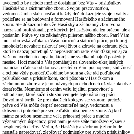
uvedeného by nebolo možné dosiahnuť bez Vás – príslušníkov
Hasičského a záchranného zboru. Svojou pracovitosťou,
vedomosťami a skúsenosťami každý deň dokazujete svoje kvality a
podieľate sa na budovaní a formovaní Hasičského a záchranného
zboru. Ste dôkazom toho, že Hasičský a záchranný zbor tvoria
naozajstní profesionáli, pre ktorých je hasičstvo nie len prácou, ale aj
poslaním. Práve vy ste základným pilierom nášho zboru. Patrí Vám
moja obrovská vďaka za Vašu náročnú a statočnú prácu, pri ktorej
mnohokrát neváhate riskovať svoj život a zdravie na ochranu tých,
ktorí to naozaj potrebujú.V neposlednom rade Vám ďakujem aj za
Vašu neuveriteľnú empatiu, ktorej sme svedkami najmä posledný
mesiac. Hoci mnohí z Vás pomáhajú na slovensko-ukrajinských
hraniciach ďaleko od domova, nechýba Vám pochopenie, súdržnosť
a ochota vždy pomôcť.Osobitne by som sa ešte rád poďakoval
príslušníčkam a príslušníkom, ktorí pôsobia v Hasičskom a
záchrannom zbore a v jeho právnych predchodcoch už viac ako dve
desaťročia. Nesmierne si cením vašu lojalitu, pracovitosť a
odhodlanie, ktoré každú službu venujete tejto náročnej práci.
Dovolím si tvrdiť, že pre mladších kolegov ste vzorom, pretože
práve od Vás môžu čerpať neoceniteľné rady, vedomosti a
skúsenosti potrebné pre svoje ďalšie pôsobenie v zbore. Aj keď
máme za sebou nesmierne veľa prínosnej práce a mnoho
významných úspechov, pred nami je ešte stále množstvo výziev a
nesplnených cieľov. Verím, že Hasičský a záchranný zbor bude
neustále napredovať, zlepšovať podmienky pre svojich príslušníkov