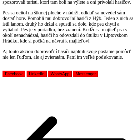
spozorovali turisti, ktorí tam boli na výlete a oni privolali hasičov.
Pes sa ocitol na šikmej ploche v nádrži, odkiaľ sa nevedel sám
dostať hore. Pomohli mu dobrovoľní hasiči z Hýb. Jeden z nich sa
istil lanom, druhý ho držal a spustil sa dole, kde psa chytil a
vytiahol. Pes je v poriadku, bez zranení. Kedže sa majiteľ psa v
okolí nenachádzal, hasiči ho odovzdali do útulku v Liptovskom
Hrádku, kde si počká na návrat k majiteľovi.
Aj touto akciou dobrovoľní hasiči naplnili svoje poslanie pomôcť
nie len ľuďom, ale aj zvieratám. Patrí im veľké poďakovanie.
Facebook
LinkedIn
WhatsApp
Messenger