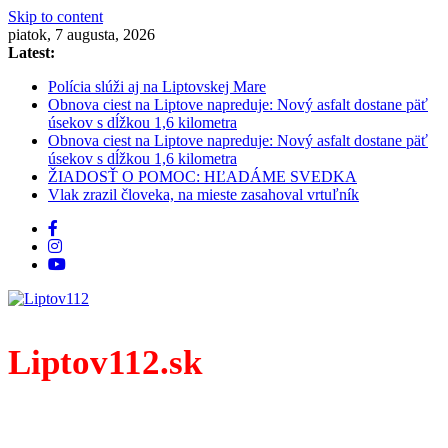
Skip to content
piatok, 7 augusta, 2026
Latest:
Polícia slúži aj na Liptovskej Mare
Obnova ciest na Liptove napreduje: Nový asfalt dostane päť
úsekov s dĺžkou 1,6 kilometra
Obnova ciest na Liptove napreduje: Nový asfalt dostane päť
úsekov s dĺžkou 1,6 kilometra
ŽIADOSŤ O POMOC: HĽADÁME SVEDKA
Vlak zrazil človeka, na mieste zasahoval vrtuľník
Liptov112.sk