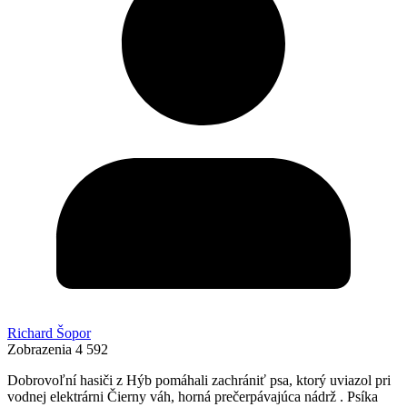
Richard Šopor
Zobrazenia
4 592
Dobrovoľní hasiči z Hýb pomáhali zachrániť psa, ktorý uviazol pri
vodnej elektrárni Čierny váh, horná prečerpávajúca nádrž . Psíka