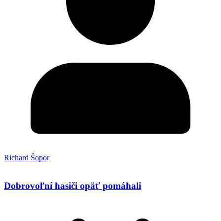
Richard Šopor
Dobrovoľní hasiči opäť pomáhali