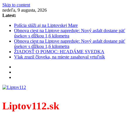
Skip to content
nedeľa, 9 augusta, 2026
Latest:
Polícia slúži aj na Liptovskej Mare
Obnova ciest na Liptove napreduje: Nový asfalt dostane päť
úsekov s dĺžkou 1,6 kilometra
Obnova ciest na Liptove napreduje: Nový asfalt dostane päť
úsekov s dĺžkou 1,6 kilometra
ŽIADOSŤ O POMOC: HĽADÁME SVEDKA
Vlak zrazil človeka, na mieste zasahoval vrtuľník
Liptov112.sk