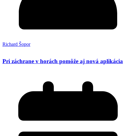
Richard Šopor
Pri záchrane v horách pomôže aj nová aplikácia