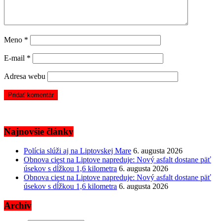
Meno
*
E-mail
*
Adresa webu
Najnovšie články
Polícia slúži aj na Liptovskej Mare
6. augusta 2026
Obnova ciest na Liptove napreduje: Nový asfalt dostane päť
úsekov s dĺžkou 1,6 kilometra
6. augusta 2026
Obnova ciest na Liptove napreduje: Nový asfalt dostane päť
úsekov s dĺžkou 1,6 kilometra
6. augusta 2026
Archív