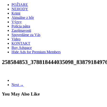
POŽIARE
NEHODY
Krimi
Aktuálne z hôr
Výzvy
Polícia pátra
Zaujímavosti
Spovedáme za Vás
Video
KONTAKT
Buy Adspace
Hide Ads for Premium Members
258584853_378818444035098_8387918497
Next →
You May Also Like