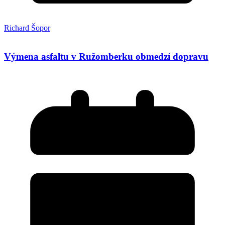
Richard Šopor
Výmena asfaltu v Ružomberku obmedzí dopravu