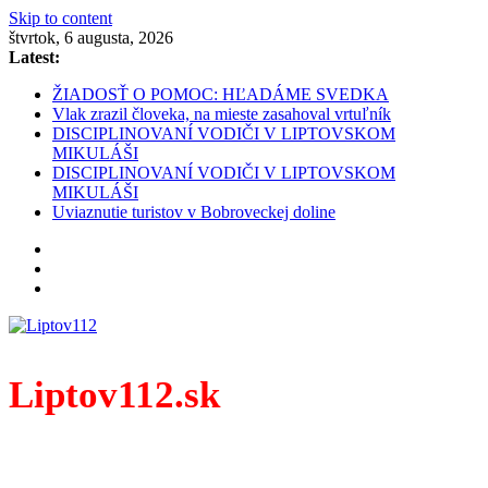
Skip to content
štvrtok, 6 augusta, 2026
Latest:
ŽIADOSŤ O POMOC: HĽADÁME SVEDKA
Vlak zrazil človeka, na mieste zasahoval vrtuľník
DISCIPLINOVANÍ VODIČI V LIPTOVSKOM
MIKULÁŠI
DISCIPLINOVANÍ VODIČI V LIPTOVSKOM
MIKULÁŠI
Uviaznutie turistov v Bobroveckej doline
Liptov112.sk