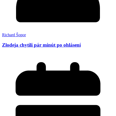
Richard Šopor
Zlodeja chytili pár minút po ohlásení