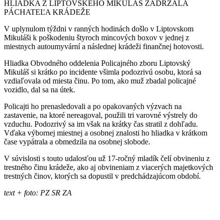
HLIADKA Z LIPTOVSKÉHO MIKULÁŠ ZADRŽALA
PÁCHATEĽA KRÁDEŽE
V
uplynulom týždni v ranných hodinách došlo v Liptovskom
Mikuláši k poškodeniu štyroch mincových boxov v jednej z
miestnych autoumyvární a následnej krádeži finančnej hotovosti.
Hliadka Obvodného oddelenia Policajného zboru Liptovský
Mikuláš si krátko po incidente všimla podozrivú osobu, ktorá sa
vzdiaľovala od miesta činu. Po tom, ako muž zbadal policajné
vozidlo, dal sa na útek.
Policajti ho prenasledovali a po opakovaných výzvach na
zastavenie, na ktoré nereagoval, použili tri varovné výstrely do
vzduchu. Podozrivý sa im však na krátky čas stratil z dohľadu.
Vďaka výbornej miestnej a osobnej znalosti ho hliadka v krátkom
čase vypátrala a obmedzila na osobnej slobode.
V súvislosti s touto udalosťou už 17-ročný mladík čelí obvineniu z
trestného činu krádeže, ako aj obvineniam z viacerých majetkových
trestných činov, ktorých sa dopustil v predchádzajúcom období.
text + foto: PZ SR ZA