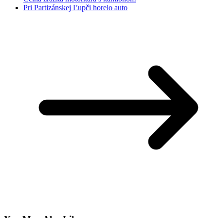
Pri Partizánskej Ľupči horelo auto