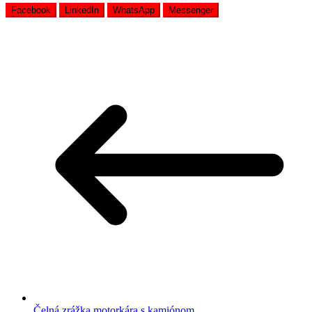
Facebook
LinkedIn
WhatsApp
Messenger
Čelná zrážka motorkára s kamiónom