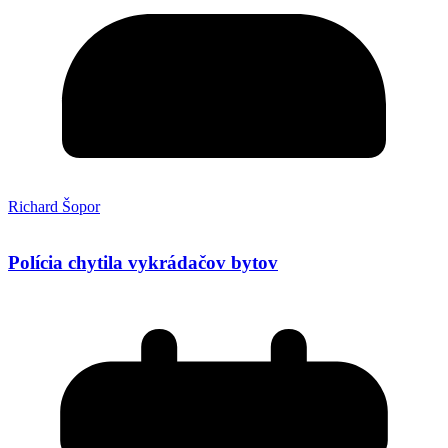
Richard Šopor
Polícia chytila vykrádačov bytov