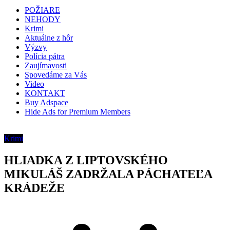
POŽIARE
NEHODY
Krimi
Aktuálne z hôr
Výzvy
Polícia pátra
Zaujímavosti
Spovedáme za Vás
Video
KONTAKT
Buy Adspace
Hide Ads for Premium Members
Krimi
HLIADKA Z LIPTOVSKÉHO
MIKULÁŠ ZADRŽALA PÁCHATEĽA
KRÁDEŽE