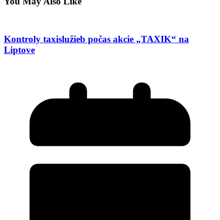
You May Also Like
Kontroly taxislužieb počas akcie „TAXIK“ na
Liptove