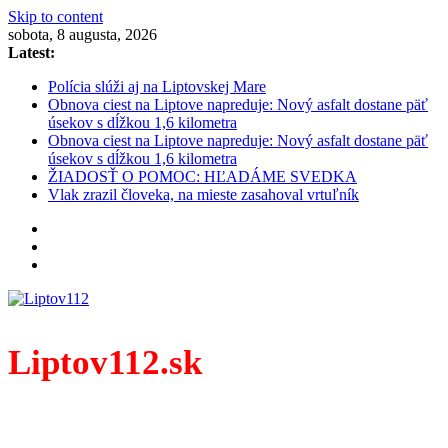
Skip to content
sobota, 8 augusta, 2026
Latest:
Polícia slúži aj na Liptovskej Mare
Obnova ciest na Liptove napreduje: Nový asfalt dostane päť
úsekov s dĺžkou 1,6 kilometra
Obnova ciest na Liptove napreduje: Nový asfalt dostane päť
úsekov s dĺžkou 1,6 kilometra
ŽIADOSŤ O POMOC: HĽADÁME SVEDKA
Vlak zrazil človeka, na mieste zasahoval vrtuľník
Liptov112.sk