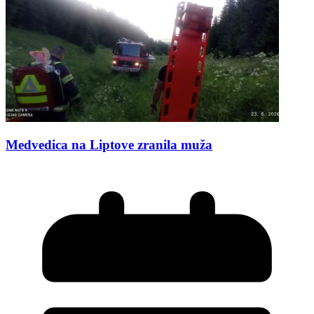
Medvedica na Liptove zranila muža