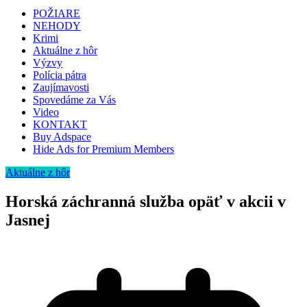
POŽIARE
NEHODY
Krimi
Aktuálne z hôr
Výzvy
Polícia pátra
Zaujímavosti
Spovedáme za Vás
Video
KONTAKT
Buy Adspace
Hide Ads for Premium Members
Aktuálne z hôr
Horská záchranná služba opäť v akcii v
Jasnej