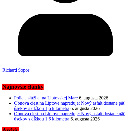
Richard Šopor
Najnovšie články
Polícia slúži aj na Liptovskej Mare
6. augusta 2026
Obnova ciest na Liptove napreduje: Nový asfalt dostane päť
úsekov s dĺžkou 1,6 kilometra
6. augusta 2026
Obnova ciest na Liptove napreduje: Nový asfalt dostane päť
úsekov s dĺžkou 1,6 kilometra
6. augusta 2026
Archív