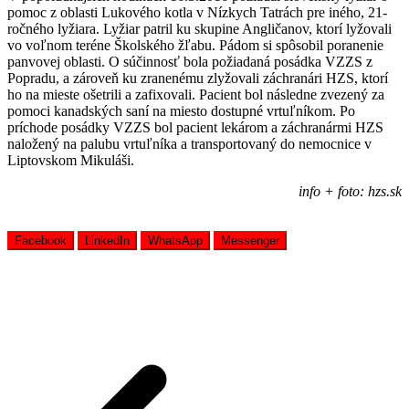
pomoc z oblasti Lukového kotla v Nízkych Tatrách pre iného, 21-
ročného lyžiara. Lyžiar patril ku skupine Angličanov, ktorí lyžovali
vo voľnom teréne Školského žľabu. Pádom si spôsobil poranenie
panvovej oblasti. O súčinnosť bola požiadaná posádka VZZS z
Popradu, a zároveň ku zranenému zlyžovali záchranári HZS, ktorí
ho na mieste ošetrili a zafixovali. Pacient bol následne zvezený za
pomoci kanadských saní na miesto dostupné vrtuľníkom. Po
príchode posádky VZZS bol pacient lekárom a záchranármi HZS
naložený na palubu vrtuľníka a transportovaný do nemocnice v
Liptovskom Mikuláši.
info + foto: hzs.sk
Facebook
LinkedIn
WhatsApp
Messenger