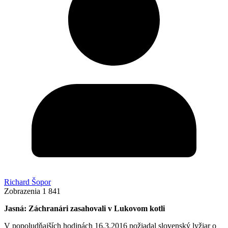
Richard Šopor
Zobrazenia
1 841
Jasná: Záchranári zasahovali v Lukovom kotli
V popoludňajších hodinách 16.3.2016 požiadal slovenský lyžiar o