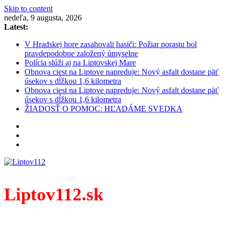
Skip to content
nedeľa, 9 augusta, 2026
Latest:
V Hradskej hore zasahovali hasiči: Požiar porastu bol
pravdepodobne založený úmyselne
Polícia slúži aj na Liptovskej Mare
Obnova ciest na Liptove napreduje: Nový asfalt dostane päť
úsekov s dĺžkou 1,6 kilometra
Obnova ciest na Liptove napreduje: Nový asfalt dostane päť
úsekov s dĺžkou 1,6 kilometra
ŽIADOSŤ O POMOC: HĽADÁME SVEDKA
Liptov112.sk