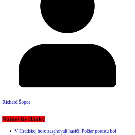
Richard Šopor
Najnovšie články
V Hradskej hore zasahovali hasiči: Požiar porastu bol