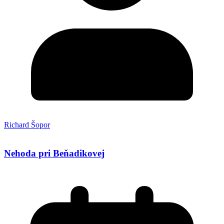
Richard Šopor
Nehoda pri Beňadikovej