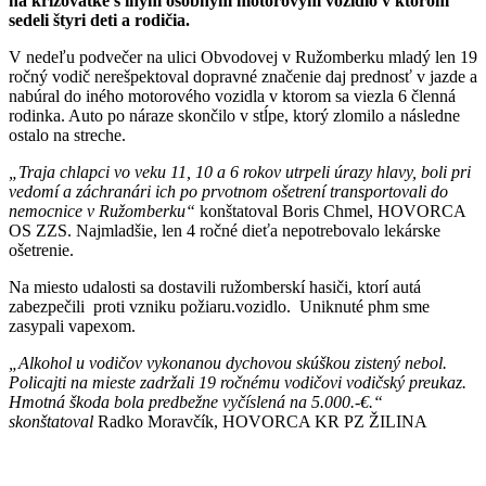
na križovatke s iným osobným motorovým vozidlo v ktorom
sedeli štyri deti a rodičia.
V nedeľu podvečer na ulici Obvodovej v Ružomberku mladý len 19
ročný vodič nerešpektoval dopravné značenie daj prednosť v jazde a
nabúral do iného motorového vozidla v ktorom sa viezla 6 členná
rodinka. Auto po náraze skončilo v stĺpe, ktorý zlomilo a následne
ostalo na streche.
„Traja chlapci vo veku 11, 10 a 6 rokov utrpeli úrazy hlavy, boli pri
vedomí a záchranári ich po prvotnom ošetrení transportovali do
nemocnice v Ružomberku“
konštatoval Boris Chmel, HOVORCA
OS ZZS. Najmladšie, len 4 ročné dieťa nepotrebovalo lekárske
ošetrenie.
Na miesto udalosti sa dostavili ružomberskí hasiči, ktorí autá
zabezpečili proti vzniku požiaru.vozidlo. Uniknuté phm sme
zasypali vapexom.
„Alkohol u vodičov vykonanou dychovou skúškou zistený nebol.
Policajti na mieste zadržali 19 ročnému vodičovi vodičský preukaz.
Hmotná škoda bola predbežne vyčíslená na 5.000.-€.“
skonštatoval
Radko Moravčík, HOVORCA KR PZ ŽILINA