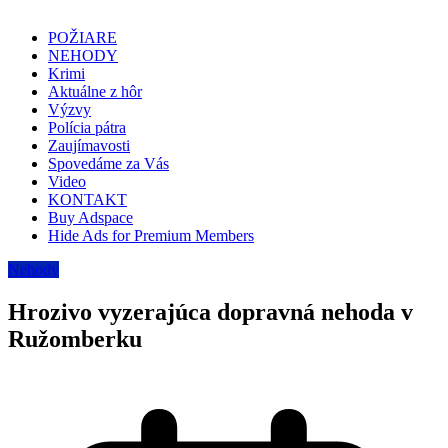
POŽIARE
NEHODY
Krimi
Aktuálne z hôr
Výzvy
Polícia pátra
Zaujímavosti
Spovedáme za Vás
Video
KONTAKT
Buy Adspace
Hide Ads for Premium Members
Nehody
Hrozivo vyzerajúca dopravná nehoda v
Ružomberku