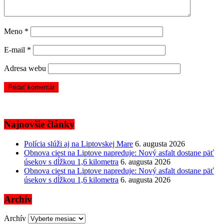
Meno
*
E-mail
*
Adresa webu
Najnovšie články
Polícia slúži aj na Liptovskej Mare
6. augusta 2026
Obnova ciest na Liptove napreduje: Nový asfalt dostane päť
úsekov s dĺžkou 1,6 kilometra
6. augusta 2026
Obnova ciest na Liptove napreduje: Nový asfalt dostane päť
úsekov s dĺžkou 1,6 kilometra
6. augusta 2026
Archív
Archív