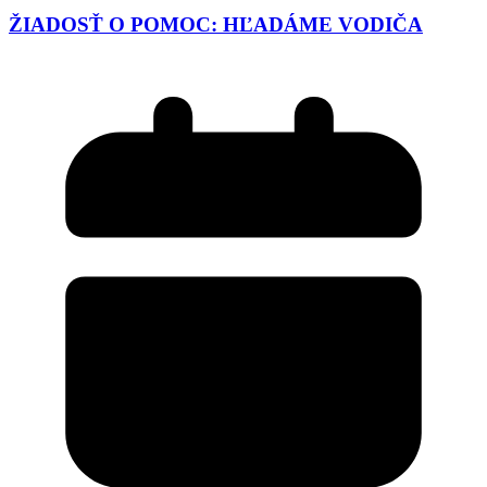
ŽIADOSŤ O POMOC: HĽADÁME VODIČA