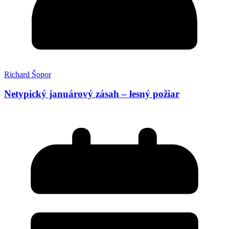
Richard Šopor
Netypický januárový zásah – lesný požiar