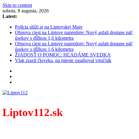
Skip to content
sobota, 8 augusta, 2026
Latest:
Polícia slúži aj na Liptovskej Mare
Obnova ciest na Liptove napreduje: Nový asfalt dostane päť
úsekov s dĺžkou 1,6 kilometra
Obnova ciest na Liptove napreduje: Nový asfalt dostane päť
úsekov s dĺžkou 1,6 kilometra
ŽIADOSŤ O POMOC: HĽADÁME SVEDKA
Vlak zrazil človeka, na mieste zasahoval vrtuľník
Liptov112.sk