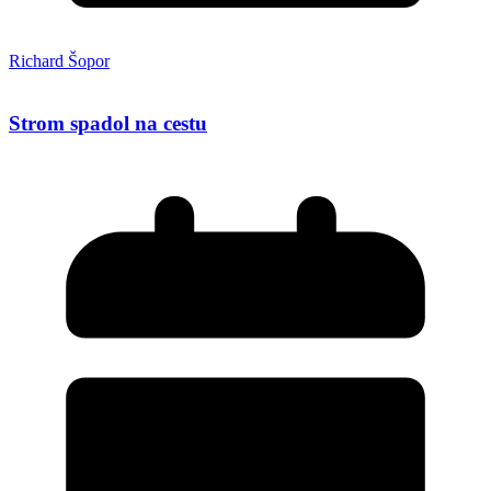
Richard Šopor
Strom spadol na cestu