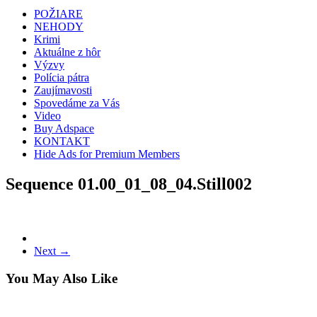
POŽIARE
NEHODY
Krimi
Aktuálne z hôr
Výzvy
Polícia pátra
Zaujímavosti
Spovedáme za Vás
Video
Buy Adspace
KONTAKT
Hide Ads for Premium Members
Sequence 01.00_01_08_04.Still002
Next →
You May Also Like