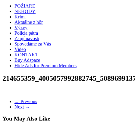
POŽIARE
NEHODY
Krimi
Aktuálne z hôr
Výzvy
Polícia pátra
Zaujímavosti
Spovedáme za Vás
Video
KONTAKT
Buy Adspace
Hide Ads for Premium Members
214655359_4005057992882745_508969913
← Previous
Next →
You May Also Like