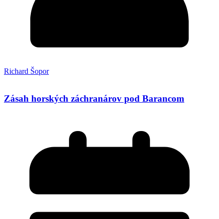
Richard Šopor
Zásah horských záchranárov pod Barancom