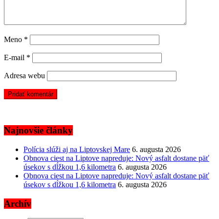
Meno
*
E-mail
*
Adresa webu
Najnovšie články
Polícia slúži aj na Liptovskej Mare
6. augusta 2026
Obnova ciest na Liptove napreduje: Nový asfalt dostane päť
úsekov s dĺžkou 1,6 kilometra
6. augusta 2026
Obnova ciest na Liptove napreduje: Nový asfalt dostane päť
úsekov s dĺžkou 1,6 kilometra
6. augusta 2026
Archív