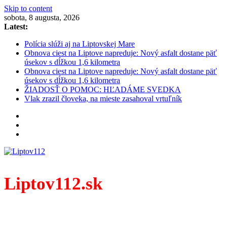
Skip to content
sobota, 8 augusta, 2026
Latest:
Polícia slúži aj na Liptovskej Mare
Obnova ciest na Liptove napreduje: Nový asfalt dostane päť
úsekov s dĺžkou 1,6 kilometra
Obnova ciest na Liptove napreduje: Nový asfalt dostane päť
úsekov s dĺžkou 1,6 kilometra
ŽIADOSŤ O POMOC: HĽADÁME SVEDKA
Vlak zrazil človeka, na mieste zasahoval vrtuľník
Liptov112.sk