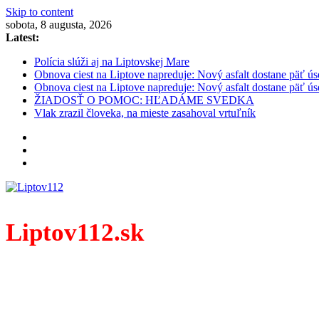
Skip to content
sobota, 8 augusta, 2026
Latest:
Polícia slúži aj na Liptovskej Mare
Obnova ciest na Liptove napreduje: Nový asfalt dostane päť ús
Obnova ciest na Liptove napreduje: Nový asfalt dostane päť ús
ŽIADOSŤ O POMOC: HĽADÁME SVEDKA
Vlak zrazil človeka, na mieste zasahoval vrtuľník
Liptov112.sk
Spravodajský portál z prostredia práce záchranných zloži