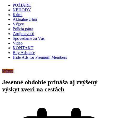
POŽIARE
NEHODY
Krimi
Aktuálne z hôr
Výzvy
Polícia pátra
Zaujímavosti
Spovedáme za Vás
Video
KONTAKT
Buy Adspace
Hide Ads for Premium Members
Výzvy
Jesenné obdobie prináša aj zvýšený
výskyt zveri na cestách