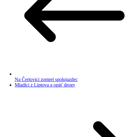
Na Čertovici zomrel spolujazdec
Mladíci z Liptova a opäť drogy