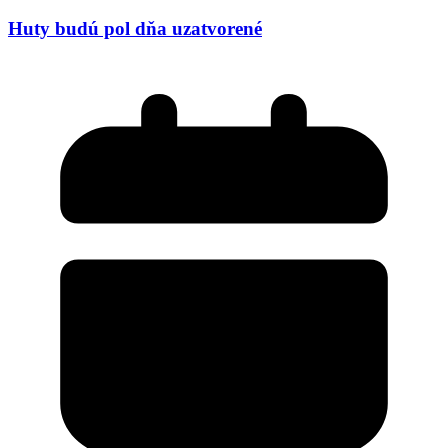
Huty budú pol dňa uzatvorené