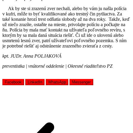
Ak by ste si zrazenú zver nechali, alebo by vám ju našla polícia
v kufri, môže to byť kvalifikované ako trestný čin pytliactva. Za
také konanie hrozí trest odňatia slobody až na dva roky. Takže, keď
už niečo zrazíte, ostaňte na mieste, privolajte políciu a počkajte na
ňu. Polícia by mala mať kontakt na užívateľa poľovného revíru, s
ktorým by sa mala daná situácia riešiť. Či už ide o ulovenú alebo
usmrtenú lesnú zver, patrí užívateľovi poľovného pozemku. S ním
je potrebné riešiť aj odstránenie zrazeného zvieraťa z cesty.
kpt. JUDr. Anna POLJAKOVÁ
preventistka | vnútorné oddelenie | Okresné riaditeľstvo PZ
Facebook
LinkedIn
WhatsApp
Messenger