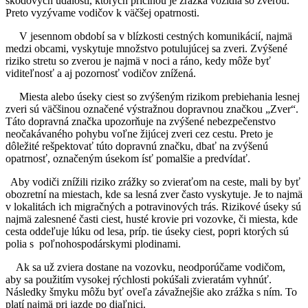
škodových udalostí, ktorých príčinou je zrážka vozidla so zverou.
Preto vyzývame vodičov k väčšej opatrnosti.
V jesennom období sa v blízkosti cestných komunikácií, najmä
medzi obcami, vyskytuje množstvo potulujúcej sa zveri. Zvýšené
riziko stretu so zverou je najmä v noci a ráno, kedy môže byť
viditeľnosť a aj pozornosť vodičov znížená.
Miesta alebo úseky ciest so zvýšeným rizikom prebiehania lesnej
zveri sú väčšinou označené výstražnou dopravnou značkou „Zver“.
Táto dopravná značka upozorňuje na zvýšené nebezpečenstvo
neočakávaného pohybu voľne žijúcej zveri cez cestu. Preto je
dôležité rešpektovať túto dopravnú značku, dbať na zvýšenú
opatrnosť, označeným úsekom ísť pomalšie a predvídať.
Aby vodiči znížili riziko zrážky so zvieraťom na ceste, mali by byť
obozretní na miestach, kde sa lesná zver často vyskytuje. Je to najmä
v lokalitách ich migračných a potravinových trás. Rizikové úseky sú
najmä zalesnené časti ciest, husté krovie pri vozovke, či miesta, kde
cesta oddeľuje lúku od lesa, príp. tie úseky ciest, popri ktorých sú
polia s poľnohospodárskymi plodinami.
Ak sa už zviera dostane na vozovku, neodporúčame vodičom,
aby sa použitím vysokej rýchlosti pokúšali zvieratám vyhnúť.
Následky šmyku môžu byť oveľa závažnejšie ako zrážka s ním. To
platí najmä pri jazde po diaľnici.