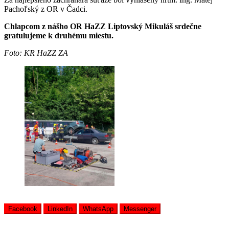
Pachoľský z OR v Čadci.
Chlapcom z nášho OR HaZZ Liptovský Mikuláš srdečne
gratulujeme k druhému miestu.
Foto: KR HaZZ ZA
Facebook
LinkedIn
WhatsApp
Messenger