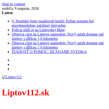
Skip to content
nedeľa, 9 augusta, 2026
Latest:
V Hradskej hore zasahovali hasiči: Požiar porastu bol
pravdepodobne založený úmyselne
Polícia slúži aj na Liptovskej Mare
Obnova ciest na Liptove napreduje: Nový asfalt dostane päť
úsekov s dĺžkou 1,6 kilometra
Obnova ciest na Liptove napreduje: Nový asfalt dostane päť
úsekov s dĺžkou 1,6 kilometra
ŽIADOSŤ O POMOC: HĽADÁME SVEDKA
Liptov112.sk