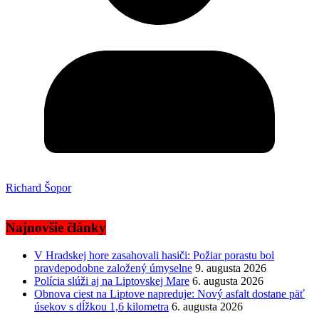
Richard Šopor
Najnovšie články
V Hradskej hore zasahovali hasiči: Požiar porastu bol
pravdepodobne založený úmyselne
9. augusta 2026
Polícia slúži aj na Liptovskej Mare
6. augusta 2026
Obnova ciest na Liptove napreduje: Nový asfalt dostane päť
úsekov s dĺžkou 1,6 kilometra
6. augusta 2026