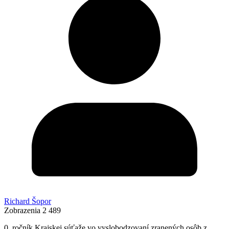
Richard Šopor
Zobrazenia
2 489
0. ročník Krajskej súťaže vo vyslobodzovaní zranených osôb z