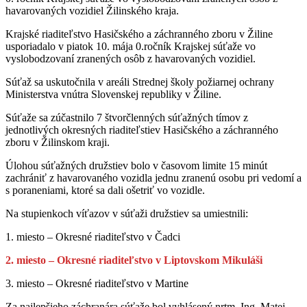
havarovaných vozidiel Žilinského kraja.
Krajské riaditeľstvo Hasičského a záchranného zboru v Žiline
usporiadalo v piatok 10. mája 0.ročník Krajskej súťaže vo
vyslobodzovaní zranených osôb z havarovaných vozidiel.
Súťaž sa uskutočnila v areáli Strednej školy požiarnej ochrany
Ministerstva vnútra Slovenskej republiky v Žiline.
Súťaže sa zúčastnilo 7 štvorčlenných súťažných tímov z
jednotlivých okresných riaditeľstiev Hasičského a záchranného
zboru v Žilinskom kraji.
Úlohou súťažných družstiev bolo v časovom limite 15 minút
zachrániť z havarovaného vozidla jednu zranenú osobu pri vedomí a
s poraneniami, ktoré sa dali ošetriť vo vozidle.
Na stupienkoch víťazov v súťaži družstiev sa umiestnili:
1. miesto – Okresné riaditeľstvo v Čadci
2. miesto – Okresné riaditeľstvo v Liptovskom Mikuláši
3. miesto – Okresné riaditeľstvo v Martine
Za najlepšieho záchranára súťaže bol vyhlásený nrtm. Ing. Matej