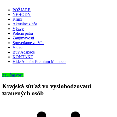
POŽIARE
NEHODY
Krimi
Aktuálne z hôr
Výzvy
Polícia pátra
Zaujímavosti
Spovedáme za Vás
Video
Buy Adspace
KONTAKT
Hide Ads for Premium Members
Zaujímavosti
Krajská súťaž vo vyslobodzovaní
zranených osôb