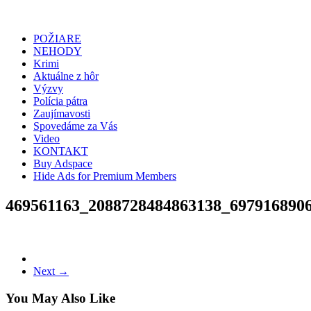
POŽIARE
NEHODY
Krimi
Aktuálne z hôr
Výzvy
Polícia pátra
Zaujímavosti
Spovedáme za Vás
Video
KONTAKT
Buy Adspace
Hide Ads for Premium Members
469561163_2088728484863138_697916890
Next →
You May Also Like