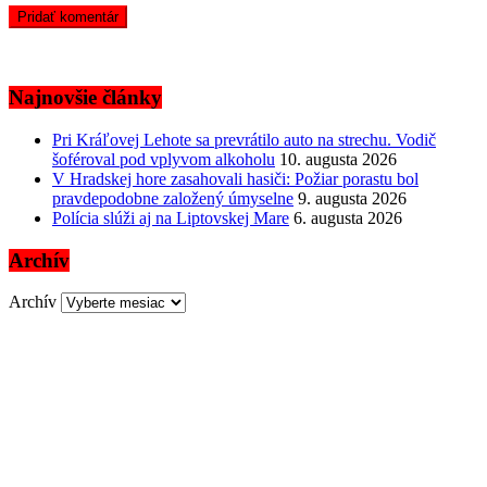
Najnovšie články
Pri Kráľovej Lehote sa prevrátilo auto na strechu. Vodič
šoféroval pod vplyvom alkoholu
10. augusta 2026
V Hradskej hore zasahovali hasiči: Požiar porastu bol
pravdepodobne založený úmyselne
9. augusta 2026
Polícia slúži aj na Liptovskej Mare
6. augusta 2026
Archív
Archív