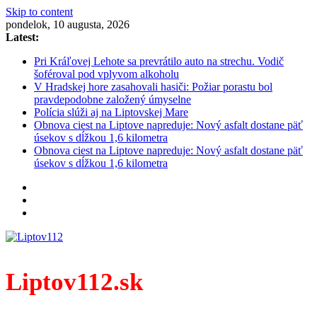
Skip to content
pondelok, 10 augusta, 2026
Latest:
Pri Kráľovej Lehote sa prevrátilo auto na strechu. Vodič
šoféroval pod vplyvom alkoholu
V Hradskej hore zasahovali hasiči: Požiar porastu bol
pravdepodobne založený úmyselne
Polícia slúži aj na Liptovskej Mare
Obnova ciest na Liptove napreduje: Nový asfalt dostane päť
úsekov s dĺžkou 1,6 kilometra
Obnova ciest na Liptove napreduje: Nový asfalt dostane päť
úsekov s dĺžkou 1,6 kilometra
Liptov112.sk