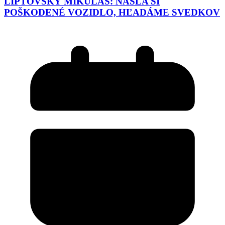
LIPTOVSKÝ MIKULÁŠ: NAŠLA SI
POŠKODENÉ VOZIDLO, HĽADÁME SVEDKOV