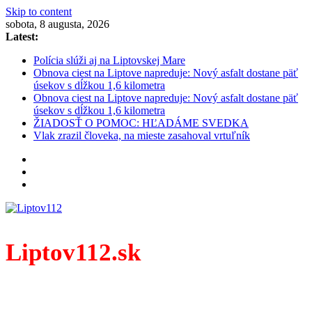
Skip to content
sobota, 8 augusta, 2026
Latest:
Polícia slúži aj na Liptovskej Mare
Obnova ciest na Liptove napreduje: Nový asfalt dostane päť
úsekov s dĺžkou 1,6 kilometra
Obnova ciest na Liptove napreduje: Nový asfalt dostane päť
úsekov s dĺžkou 1,6 kilometra
ŽIADOSŤ O POMOC: HĽADÁME SVEDKA
Vlak zrazil človeka, na mieste zasahoval vrtuľník
Liptov112.sk