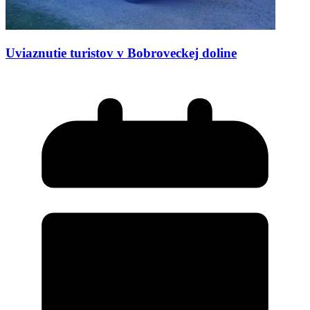
Uviaznutie turistov v Bobroveckej doline