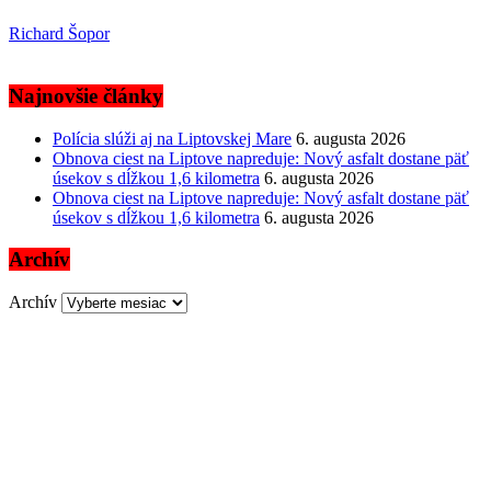
Richard Šopor
Najnovšie články
Polícia slúži aj na Liptovskej Mare
6. augusta 2026
Obnova ciest na Liptove napreduje: Nový asfalt dostane päť
úsekov s dĺžkou 1,6 kilometra
6. augusta 2026
Obnova ciest na Liptove napreduje: Nový asfalt dostane päť
úsekov s dĺžkou 1,6 kilometra
6. augusta 2026
Archív
Archív