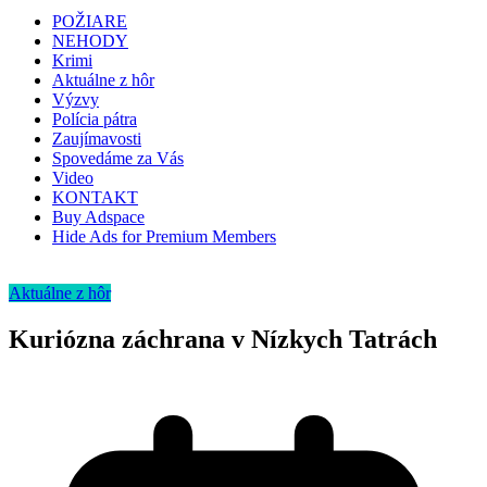
POŽIARE
NEHODY
Krimi
Aktuálne z hôr
Výzvy
Polícia pátra
Zaujímavosti
Spovedáme za Vás
Video
KONTAKT
Buy Adspace
Hide Ads for Premium Members
Aktuálne z hôr
Kuriózna záchrana v Nízkych Tatrách