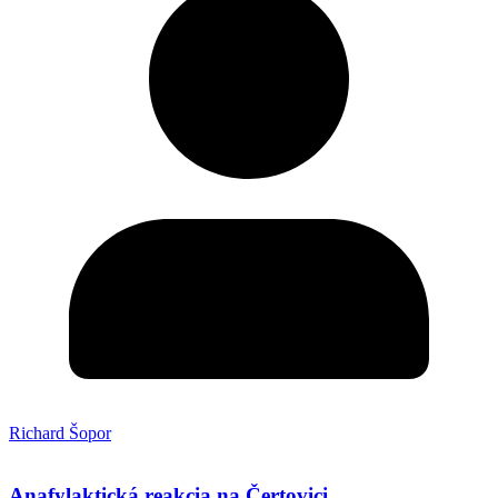
Richard Šopor
Anafylaktická reakcia na Čertovici