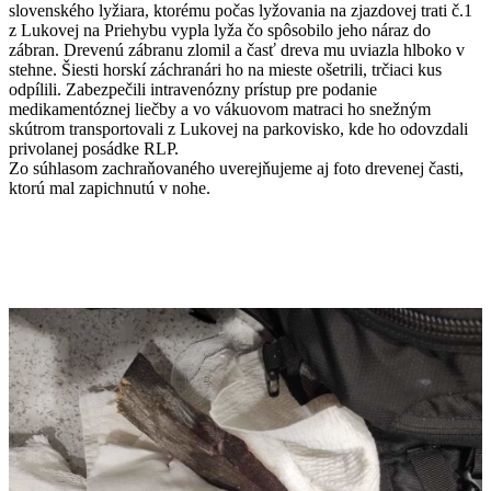
slovenského lyžiara, ktorému počas lyžovania na zjazdovej trati č.1
z Lukovej na Priehybu vypla lyža čo spôsobilo jeho náraz do
zábran. Drevenú zábranu zlomil a časť dreva mu uviazla hlboko v
stehne. Šiesti horskí záchranári ho na mieste ošetrili, trčiaci kus
odpílili. Zabezpečili intravenózny prístup pre podanie
medikamentóznej liečby a vo vákuovom matraci ho snežným
skútrom transportovali z Lukovej na parkovisko, kde ho odovzdali
privolanej posádke RLP.
Zo súhlasom zachraňovaného uverejňujeme aj foto drevenej časti,
ktorú mal zapichnutú v nohe.