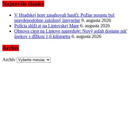
Najnovšie články
V Hradskej hore zasahovali hasiči: Požiar porastu bol
pravdepodobne založený úmyselne
9. augusta 2026
Polícia slúži aj na Liptovskej Mare
6. augusta 2026
Obnova ciest na Liptove napreduje: Nový asfalt dostane päť
úsekov s dĺžkou 1,6 kilometra
6. augusta 2026
Archív
Archív