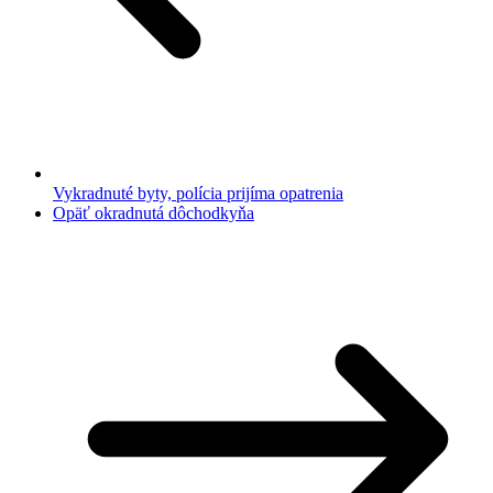
Vykradnuté byty, polícia prijíma opatrenia
Opäť okradnutá dôchodkyňa