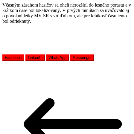
Včasným zásahom hasičov sa oheň nerozšíril do lesného porastu a v
krátkom čase bol lokalizovaný. V prvých minútach sa uvažovalo aj
o povolaní letky MV SR s vrtuľníkom, ale pre krátkosť času tento
bol odrieknutý.
Facebook
LinkedIn
WhatsApp
Messenger