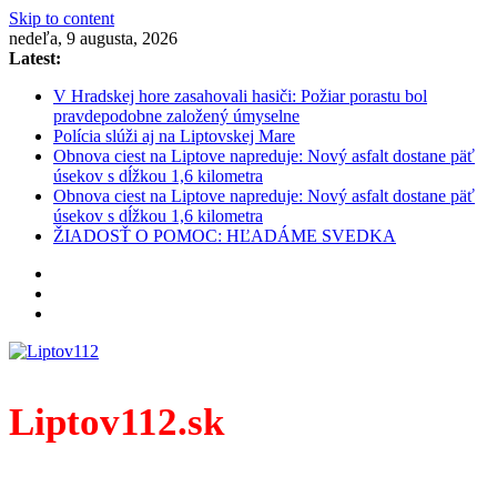
Skip to content
nedeľa, 9 augusta, 2026
Latest:
V Hradskej hore zasahovali hasiči: Požiar porastu bol
pravdepodobne založený úmyselne
Polícia slúži aj na Liptovskej Mare
Obnova ciest na Liptove napreduje: Nový asfalt dostane päť
úsekov s dĺžkou 1,6 kilometra
Obnova ciest na Liptove napreduje: Nový asfalt dostane päť
úsekov s dĺžkou 1,6 kilometra
ŽIADOSŤ O POMOC: HĽADÁME SVEDKA
Liptov112.sk