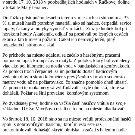
v stredu 17. 10. 2018 v poobedňajších hodinách v Račkovej doline
v lokalite Malý baranec.
Do ťažko prístupného lesného terénu v miestach so stúpaním aj 35
% si museli hasiči potrebný materiál, ako sú hadice, čerpadlá, savice,
lopaty, čakany a motyky vynosiť v rukách. Zraz jednotiek bol pri
horskom hotely Akademik, odkiaľ sa presúvali po lesných cestách
skoro 2 km k miestu požiaru. Čakal ich nerovný terén, plný
popadaných stromov a skál.
Po príchode na miesto udalosti sa začalo s hasebnými prácami
pomocou lopát, krompáčov a motýk. Z potoka, ktorý bol vzdialený
viac ako pol kilometra sa nosila voda v bandaskách a genfovakoch.
Za pomoci troch čerpadiel sa im podarilo dostať hadicovým
vedením dlhým skoro kilometer s prevýšením viac ako sedemsto
metrov vodu až na požiarovisko, čo značne pomohlo oheň uhasiť.
Za pomoci termokamery sa vyhľadávali skryté ohniská, ktoré sa
dohášali. Požiar sa šíril prevažne koreňovým systémom.
Po dvadsiatej prvej hodine sa väčšia časť hasičov vrátila na svoje
základne. DHZo Vavrišovo ostali celú noc na mieste hliadkovať.
Vo štvrtok 18. 10. 2018 ráno sa na miesto vrátili profesionálni hasiči
spolu s dobrovoľnými hasičmi, ktorí miesto ešte raz
prekontrolovali, dohášajú skryté ohniská a začali s balením hadíc.