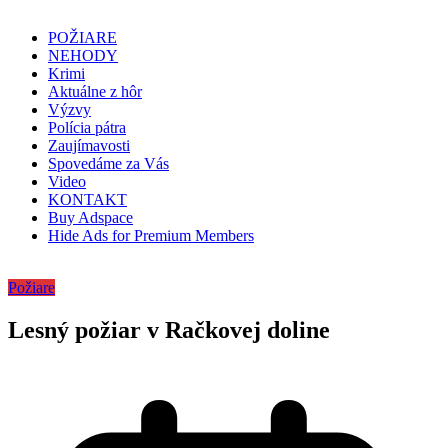
POŽIARE
NEHODY
Krimi
Aktuálne z hôr
Výzvy
Polícia pátra
Zaujímavosti
Spovedáme za Vás
Video
KONTAKT
Buy Adspace
Hide Ads for Premium Members
Požiare
Lesný požiar v Račkovej doline