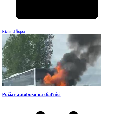
Richard Šopor
Požiar autobusu na diaľnici