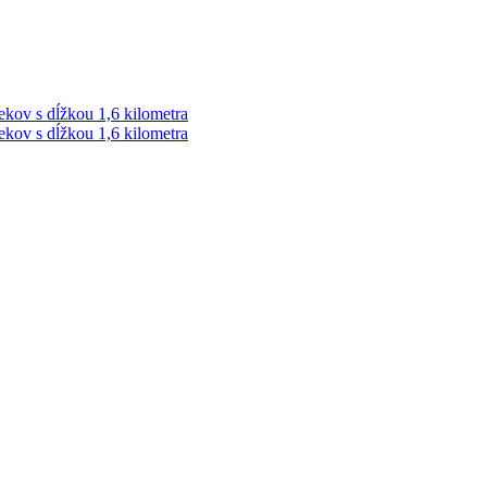
ekov s dĺžkou 1,6 kilometra
ekov s dĺžkou 1,6 kilometra
ek. Vždy najaktuálnejšie KRIMI TÉMY Z LIPTOVA a ORAVY