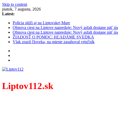
Skip to content
piatok, 7 augusta, 2026
Latest:
Polícia slúži aj na Liptovskej Mare
Obnova ciest na Liptove napreduje: Nový asfalt dostane päť ús
Obnova ciest na Liptove napreduje: Nový asfalt dostane päť ús
ŽIADOSŤ O POMOC: HĽADÁME SVEDKA
Vlak zrazil človeka, na mieste zasahoval vrtuľník
Liptov112.sk
Spravodajský portál z prostredia práce záchranných zloži