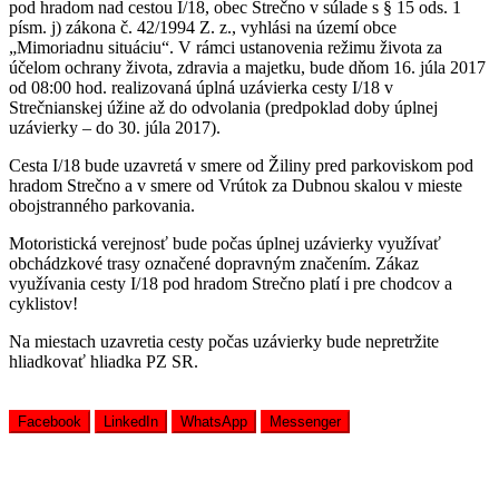
pod hradom nad cestou I/18, obec Strečno v súlade s § 15 ods. 1
písm. j) zákona č. 42/1994 Z. z., vyhlási na území obce
„Mimoriadnu situáciu“. V rámci ustanovenia režimu života za
účelom ochrany života, zdravia a majetku, bude dňom 16. júla 2017
od 08:00 hod. realizovaná úplná uzávierka cesty I/18 v
Strečnianskej úžine až do odvolania (predpoklad doby úplnej
uzávierky – do 30. júla 2017).
Cesta I/18 bude uzavretá v smere od Žiliny pred parkoviskom pod
hradom Strečno a v smere od Vrútok za Dubnou skalou v mieste
obojstranného parkovania.
Motoristická verejnosť bude počas úplnej uzávierky využívať
obchádzkové trasy označené dopravným značením. Zákaz
využívania cesty I/18 pod hradom Strečno platí i pre chodcov a
cyklistov!
Na miestach uzavretia cesty počas uzávierky bude nepretržite
hliadkovať hliadka PZ SR.
Facebook
LinkedIn
WhatsApp
Messenger