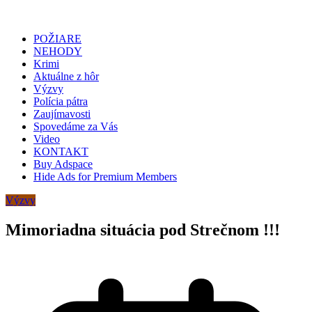
POŽIARE
NEHODY
Krimi
Aktuálne z hôr
Výzvy
Polícia pátra
Zaujímavosti
Spovedáme za Vás
Video
KONTAKT
Buy Adspace
Hide Ads for Premium Members
Výzvy
Mimoriadna situácia pod Strečnom !!!