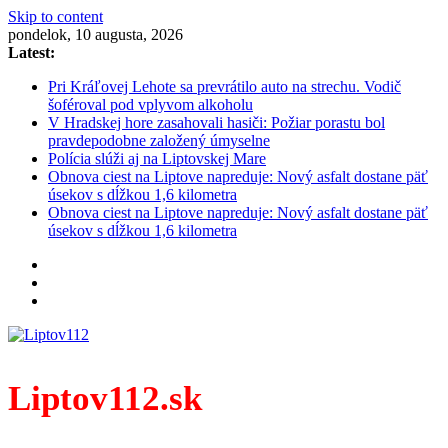
Skip to content
pondelok, 10 augusta, 2026
Latest:
Pri Kráľovej Lehote sa prevrátilo auto na strechu. Vodič
šoféroval pod vplyvom alkoholu
V Hradskej hore zasahovali hasiči: Požiar porastu bol
pravdepodobne založený úmyselne
Polícia slúži aj na Liptovskej Mare
Obnova ciest na Liptove napreduje: Nový asfalt dostane päť
úsekov s dĺžkou 1,6 kilometra
Obnova ciest na Liptove napreduje: Nový asfalt dostane päť
úsekov s dĺžkou 1,6 kilometra
Liptov112.sk