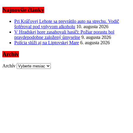
Najnovšie články
Pri Kráľovej Lehote sa prevrátilo auto na strechu. Vodič
šoféroval pod vplyvom alkoholu
10. augusta 2026
V Hradskej hore zasahovali hasiči: Požiar porastu bol
pravdepodobne založený úmyselne
9. augusta 2026
Polícia slúži aj na Liptovskej Mare
6. augusta 2026
Archív
Archív