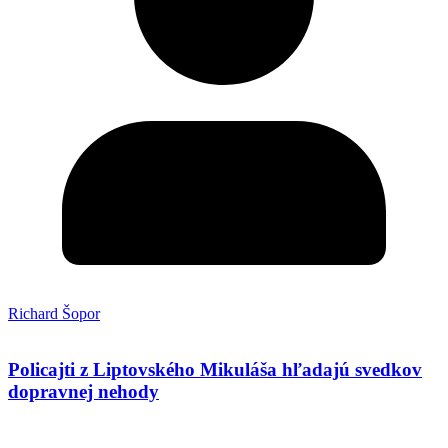
Richard Šopor
Policajti z Liptovského Mikuláša hľadajú svedkov
dopravnej nehody