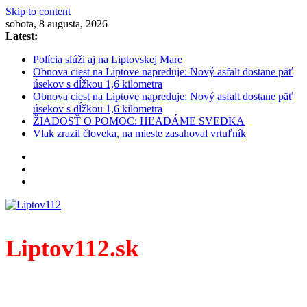
Skip to content
sobota, 8 augusta, 2026
Latest:
Polícia slúži aj na Liptovskej Mare
Obnova ciest na Liptove napreduje: Nový asfalt dostane päť
úsekov s dĺžkou 1,6 kilometra
Obnova ciest na Liptove napreduje: Nový asfalt dostane päť
úsekov s dĺžkou 1,6 kilometra
ŽIADOSŤ O POMOC: HĽADÁME SVEDKA
Vlak zrazil človeka, na mieste zasahoval vrtuľník
Liptov112.sk