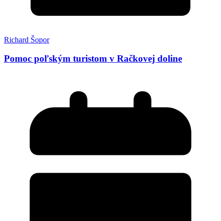
Richard Šopor
Pomoc poľským turistom v Račkovej doline