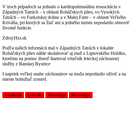
V troch prípadoch sa jednalo o kardiopulmunálnu resuscitáciu v
Západných Tatrách – v oblasti Roháčskych plies, vo Vysokých
Tatrách – vo Furkotskej doline a v Malej Fatre – v oblasti Veľkého
Kriváňa, pri ktorých sa žiaľ ani u jedného turistu nepodarilo obnoviť
životné funkcie.
Zdroj:Hzs.sk
Podľa našich informácii mal v Západných Tatrách v lokalite
Roháčskych plies náhle skolabovať aj muž z Liptovského Hrádku,
ktorému na pomoc ihneď štartoval vrtuľník leteckej záchrannej
služby z Banskej Bystrice
I napriek veľkej snahe záchranárov sa muža nepodarilo oživiť a na
mieste bohužiaľ zomrel.
Facebook
LinkedIn
WhatsApp
Messenger