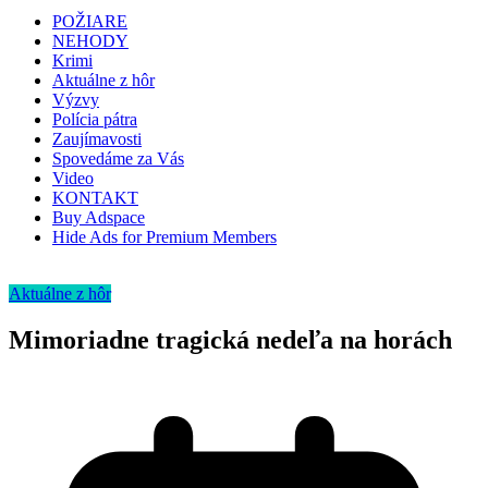
POŽIARE
NEHODY
Krimi
Aktuálne z hôr
Výzvy
Polícia pátra
Zaujímavosti
Spovedáme za Vás
Video
KONTAKT
Buy Adspace
Hide Ads for Premium Members
Aktuálne z hôr
Mimoriadne tragická nedeľa na horách