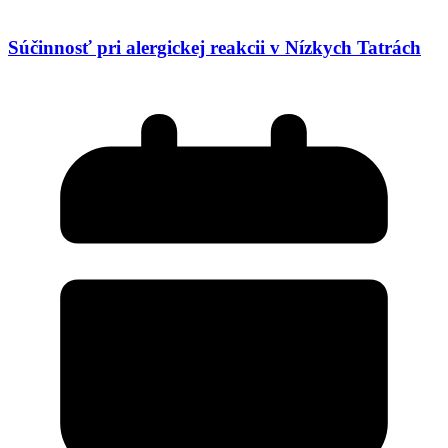
Súčinnosť pri alergickej reakcii v Nízkych Tatrách