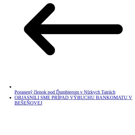
Poranený členok pod Ďumbierom v Nízkych Tatrách
OBJASNILI SME PRÍPAD VÝBUCHU BANKOMATU V
BEŠEŇOVEJ