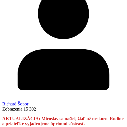
Richard Šopor
Zobrazenia
15 302
AKTUALIZÁCIA:
Miroslav sa našiel, žiaľ už neskoro
.
Rodine
a priateľke vyjadrujeme úprimnú sústrasť.