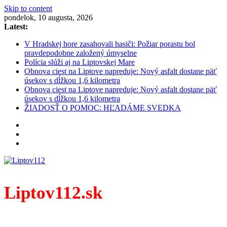
Skip to content
pondelok, 10 augusta, 2026
Latest:
V Hradskej hore zasahovali hasiči: Požiar porastu bol
pravdepodobne založený úmyselne
Polícia slúži aj na Liptovskej Mare
Obnova ciest na Liptove napreduje: Nový asfalt dostane päť
úsekov s dĺžkou 1,6 kilometra
Obnova ciest na Liptove napreduje: Nový asfalt dostane päť
úsekov s dĺžkou 1,6 kilometra
ŽIADOSŤ O POMOC: HĽADÁME SVEDKA
Liptov112.sk