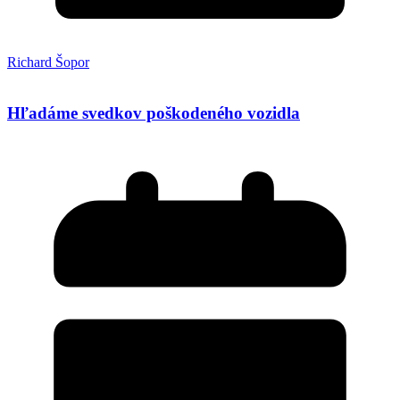
Richard Šopor
Hľadáme svedkov poškodeného vozidla