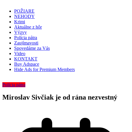
POŽIARE
NEHODY
Krimi
Aktuálne z hôr
Výzvy
Polícia pátra
Zaujímavosti
Spovedáme za Vás
Video
KONTAKT
Buy Adspace
Hide Ads for Premium Members
Polícia pátra
Miroslav Sivčiak je od rána nezvestný