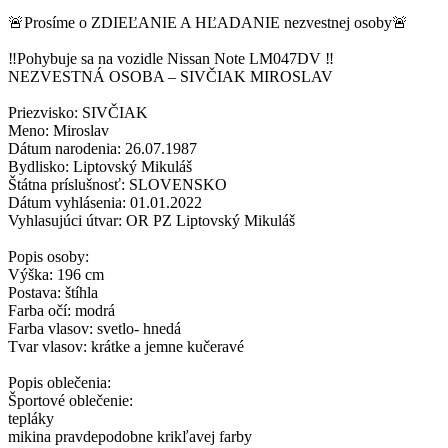
🚨Prosíme o ZDIEĽANIE A HĽADANIE nezvestnej osoby🚨
‼️Pohybuje sa na vozidle Nissan Note LM047DV ‼️
NEZVESTNÁ OSOBA – SIVČIAK MIROSLAV
Priezvisko: SIVČIAK
Meno: Miroslav
Dátum narodenia: 26.07.1987
Bydlisko: Liptovský Mikuláš
Štátna príslušnosť: SLOVENSKO
Dátum vyhlásenia: 01.01.2022
Vyhlasujúci útvar: OR PZ Liptovský Mikuláš
Popis osoby:
Výška: 196 cm
Postava: štíhla
Farba očí: modrá
Farba vlasov: svetlo- hnedá
Tvar vlasov: krátke a jemne kučeravé
Popis oblečenia:
Športové oblečenie:
tepláky
mikina pravdepodobne krikľavej farby