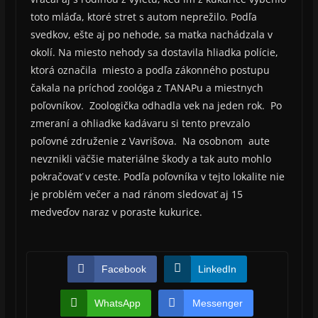
toto mláďa, ktoré stret s autom neprežilo. Podľa
svedkov, ešte aj po nehode, sa matka nachádzala v
okolí. Na miesto nehody sa dostavila hliadka polície,
ktorá označila miesto a podľa zákonného postupu
čakala na príchod zoológa z TANAPu a miestnych
poľovníkov. Zoologička odhadla vek na jeden rok. Po
zmeraní a ohliadke kadávaru si tento prevzalo
poľovné združenie z Vavrišova. Na osobnom aute
nevznikli väčšie materiálne škody a tak auto mohlo
pokračovať v ceste. Podľa poľovníka v tejto lokalite nie
je problém večer a nad ránom sledovať aj 15
medveďov naraz v poraste kukurice.
Facebook
LinkedIn
WhatsApp
Messenger