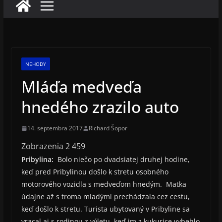
NEHODY
Mláďa medveďa
hnedého zrazilo auto
14. septembra 2017
Richard Šopor
Zobrazenia
2 459
Pribylina:
Bolo niečo po dvadsiatej druhej hodine,
keď pred Pribylinou došlo k stretu osobného
motorového vozidla s medveďom hnedým. Matka
údajne až s troma mladými prechádzala cez cestu,
keď došlo k stretu. Turista ubytovaný v Pribyline sa
vracal aj s rodinou z výletu, keď im z kukurice vybehlo