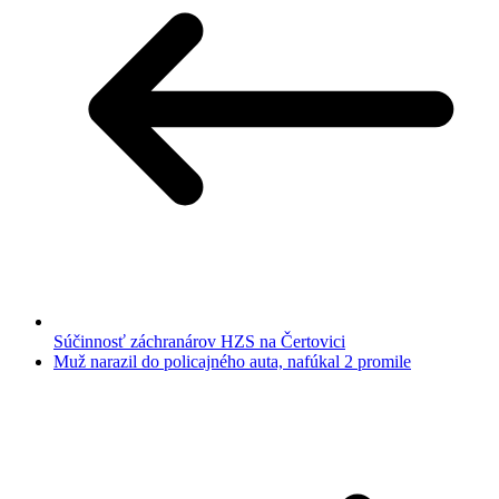
Súčinnosť záchranárov HZS na Čertovici
Muž narazil do policajného auta, nafúkal 2 promile