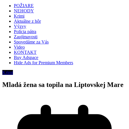
POŽIARE
NEHODY
Krimi
Aktuálne z hôr
Výzvy
Polícia pátra
Zaujímavosti
Spovedáme za Vás
Video
KONTAKT
Buy Adspace
Hide Ads for Premium Members
Krimi
Mladá žena sa topila na Liptovskej Mare