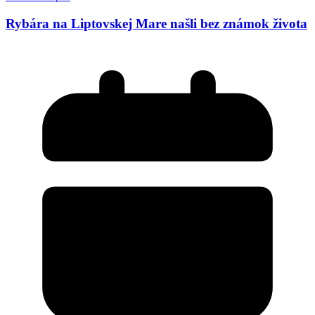
Rybára na Liptovskej Mare našli bez známok života