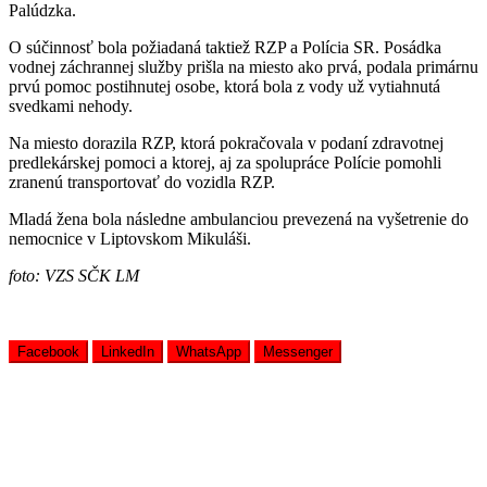
Palúdzka.
O súčinnosť bola požiadaná taktiež RZP a Polícia SR. Posádka
vodnej záchrannej služby prišla na miesto ako prvá, podala primárnu
prvú pomoc postihnutej osobe, ktorá bola z vody už vytiahnutá
svedkami nehody.
Na miesto dorazila RZP, ktorá pokračovala v podaní zdravotnej
predlekárskej pomoci a ktorej, aj za spolupráce Polície pomohli
zranenú transportovať do vozidla RZP.
Mladá žena bola následne ambulanciou prevezená na vyšetrenie do
nemocnice v Liptovskom Mikuláši.
foto: VZS SČK LM
Facebook
LinkedIn
WhatsApp
Messenger