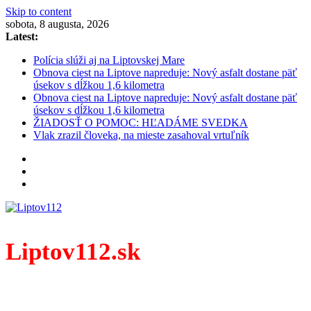
Skip to content
sobota, 8 augusta, 2026
Latest:
Polícia slúži aj na Liptovskej Mare
Obnova ciest na Liptove napreduje: Nový asfalt dostane päť
úsekov s dĺžkou 1,6 kilometra
Obnova ciest na Liptove napreduje: Nový asfalt dostane päť
úsekov s dĺžkou 1,6 kilometra
ŽIADOSŤ O POMOC: HĽADÁME SVEDKA
Vlak zrazil človeka, na mieste zasahoval vrtuľník
Liptov112.sk