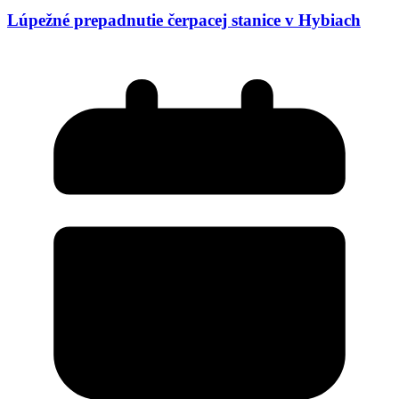
Lúpežné prepadnutie čerpacej stanice v Hybiach