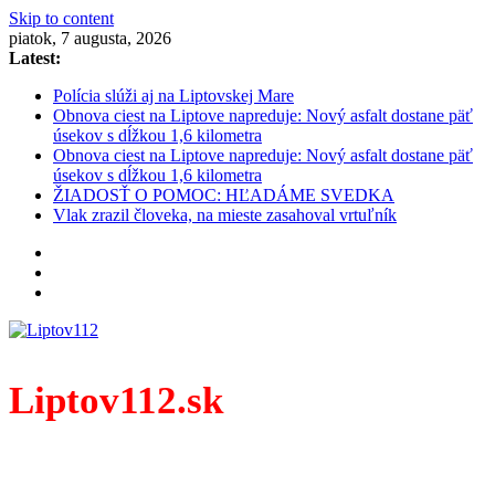
Skip to content
piatok, 7 augusta, 2026
Latest:
Polícia slúži aj na Liptovskej Mare
Obnova ciest na Liptove napreduje: Nový asfalt dostane päť
úsekov s dĺžkou 1,6 kilometra
Obnova ciest na Liptove napreduje: Nový asfalt dostane päť
úsekov s dĺžkou 1,6 kilometra
ŽIADOSŤ O POMOC: HĽADÁME SVEDKA
Vlak zrazil človeka, na mieste zasahoval vrtuľník
Liptov112.sk