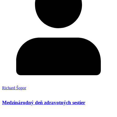
Richard Šopor
Medzinárodný deň zdravotných sestier