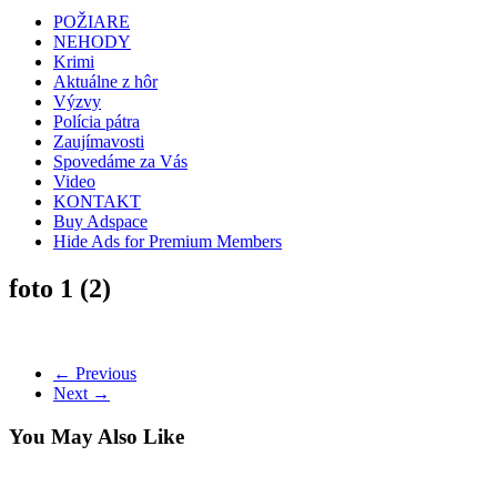
POŽIARE
NEHODY
Krimi
Aktuálne z hôr
Výzvy
Polícia pátra
Zaujímavosti
Spovedáme za Vás
Video
KONTAKT
Buy Adspace
Hide Ads for Premium Members
foto 1 (2)
← Previous
Next →
You May Also Like