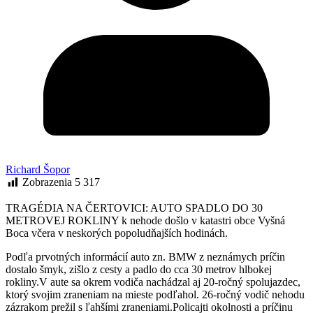
Richard Šopor
Zobrazenia
5 317
TRAGÉDIA NA ČERTOVICI: AUTO SPADLO DO 30
METROVEJ ROKLINY k nehode došlo v katastri obce Vyšná
Boca včera v neskorých popoludňajších hodinách.
Podľa prvotných informácií auto zn. BMW z neznámych príčin
dostalo šmyk, zišlo z cesty a padlo do cca 30 metrov hlbokej
rokliny.V aute sa okrem vodiča nachádzal aj 20-ročný spolujazdec,
ktorý svojim zraneniam na mieste podľahol. 26-ročný vodič nehodu
zázrakom prežil s ľahšími zraneniami.Policajti okolnosti a príčinu