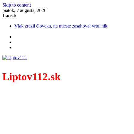
Skip to content
piatok, 7 augusta, 2026
Latest:
Vlak zrazil človeka, na mieste zasahoval vrtuľník
Polícia slúži aj na Liptovskej Mare
Obnova ciest na Liptove napreduje: Nový asfalt dostane päť
úsekov s dĺžkou 1,6 kilometra
Obnova ciest na Liptove napreduje: Nový asfalt dostane päť
úsekov s dĺžkou 1,6 kilometra
ŽIADOSŤ O POMOC: HĽADÁME SVEDKA
Liptov112.sk
Spravodajský portál z prostredia práce záchranných zložiek.
Vždy najaktuálnejšie KRIMI TÉMY Z LIPTOVA a ORAVY