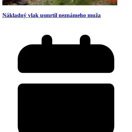
Nákladný vlak usmrtil neznámeho muža