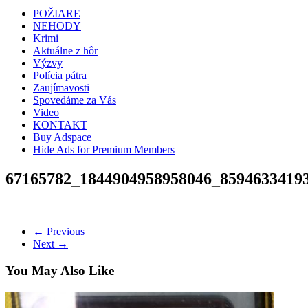
POŽIARE
NEHODY
Krimi
Aktuálne z hôr
Výzvy
Polícia pátra
Zaujímavosti
Spovedáme za Vás
Video
KONTAKT
Buy Adspace
Hide Ads for Premium Members
67165782_1844904958958046_8594633419
← Previous
Next →
You May Also Like