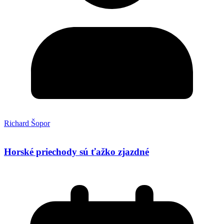
Richard Šopor
Horské priechody sú ťažko zjazdné