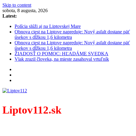
Skip to content
sobota, 8 augusta, 2026
Latest:
Polícia slúži aj na Liptovskej Mare
Obnova ciest na Liptove napreduje: Nový asfalt dostane päť
úsekov s dĺžkou 1,6 kilometra
Obnova ciest na Liptove napreduje: Nový asfalt dostane päť
úsekov s dĺžkou 1,6 kilometra
ŽIADOSŤ O POMOC: HĽADÁME SVEDKA
Vlak zrazil človeka, na mieste zasahoval vrtuľník
Liptov112.sk