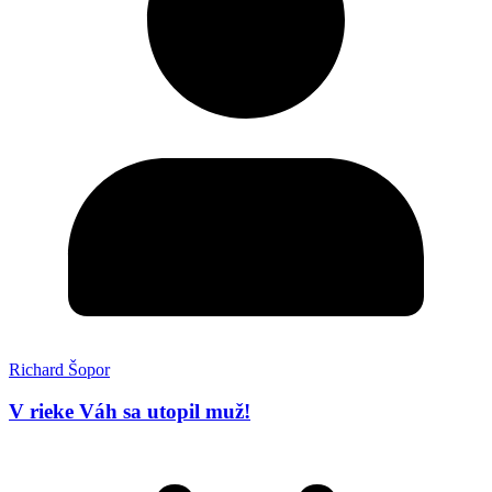
Richard Šopor
V rieke Váh sa utopil muž!