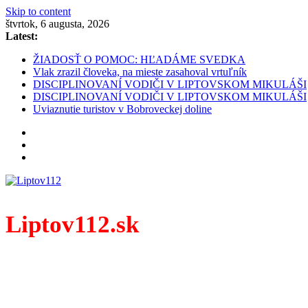
Skip to content
štvrtok, 6 augusta, 2026
Latest:
ŽIADOSŤ O POMOC: HĽADÁME SVEDKA
Vlak zrazil človeka, na mieste zasahoval vrtuľník
DISCIPLINOVANÍ VODIČI V LIPTOVSKOM MIKULÁŠI
DISCIPLINOVANÍ VODIČI V LIPTOVSKOM MIKULÁŠI
Uviaznutie turistov v Bobroveckej doline
Liptov112.sk
Spravodajský portál z prostredia práce záchranných zloži