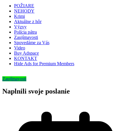
POŽIARE
NEHODY
Krimi
Aktuálne z hôr
Výzvy
Polícia pátra
Zaujímavosti
Spovedáme za Vás
Video
Buy Adspace
KONTAKT
Hide Ads for Premium Members
Zaujímavosti
Naplnili svoje poslanie