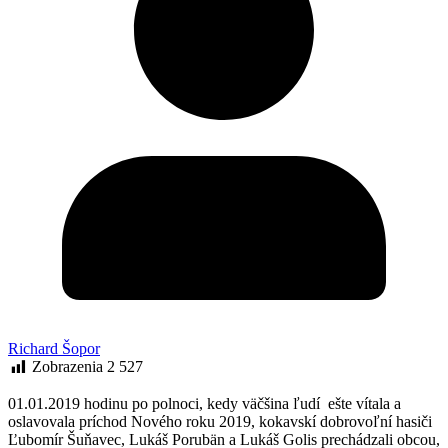
Richard Šopor
Zobrazenia
2 527
01.01.2019 hodinu po polnoci, kedy väčšina ľudí ešte vítala a
oslavovala príchod Nového roku 2019, kokavskí dobrovoľní hasiči
Ľubomír Šuňavec, Lukáš Porubän a Lukáš Golis prechádzali obcou,