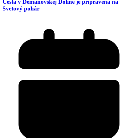
Cesta v Demänovskej Doline je pripravená na
Svetový pohár