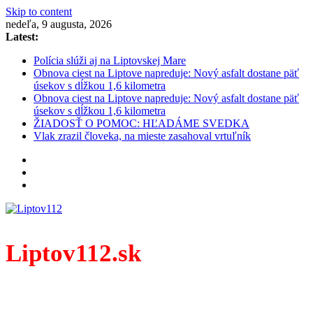
Skip to content
nedeľa, 9 augusta, 2026
Latest:
Polícia slúži aj na Liptovskej Mare
Obnova ciest na Liptove napreduje: Nový asfalt dostane päť
úsekov s dĺžkou 1,6 kilometra
Obnova ciest na Liptove napreduje: Nový asfalt dostane päť
úsekov s dĺžkou 1,6 kilometra
ŽIADOSŤ O POMOC: HĽADÁME SVEDKA
Vlak zrazil človeka, na mieste zasahoval vrtuľník
Liptov112.sk