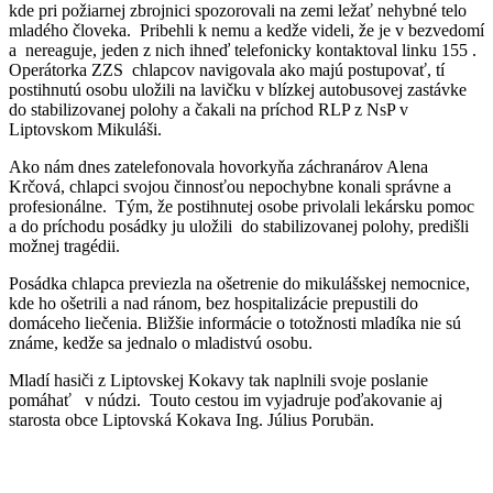
kde pri požiarnej zbrojnici spozorovali na zemi ležať nehybné telo
mladého človeka. Pribehli k nemu a kedže videli, že je v bezvedomí
a nereaguje, jeden z nich ihneď telefonicky kontaktoval linku 155 .
Operátorka ZZS chlapcov navigovala ako majú postupovať, tí
postihnutú osobu uložili na lavičku v blízkej autobusovej zastávke
do stabilizovanej polohy a čakali na príchod RLP z NsP v
Liptovskom Mikuláši.
Ako nám dnes zatelefonovala hovorkyňa záchranárov Alena
Krčová, chlapci svojou činnosťou nepochybne konali správne a
profesionálne. Tým, že postihnutej osobe privolali lekársku pomoc
a do príchodu posádky ju uložili do stabilizovanej polohy, predišli
možnej tragédii.
Posádka chlapca previezla na ošetrenie do mikulášskej nemocnice,
kde ho ošetrili a nad ránom, bez hospitalizácie prepustili do
domáceho liečenia. Bližšie informácie o totožnosti mladíka nie sú
známe, kedže sa jednalo o mladistvú osobu.
Mladí hasiči z Liptovskej Kokavy tak naplnili svoje poslanie
pomáhať v núdzi. Touto cestou im vyjadruje poďakovanie aj
starosta obce Liptovská Kokava Ing. Július Porubän.