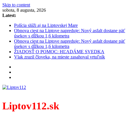
Skip to content
sobota, 8 augusta, 2026
Latest:
Polícia slúži aj na Liptovskej Mare
Obnova ciest na Liptove napreduje: Nový asfalt dostane päť
úsekov s dĺžkou 1,6 kilometra
Obnova ciest na Liptove napreduje: Nový asfalt dostane päť
úsekov s dĺžkou 1,6 kilometra
ŽIADOSŤ O POMOC: HĽADÁME SVEDKA
Vlak zrazil človeka, na mieste zasahoval vrtuľník
Liptov112.sk