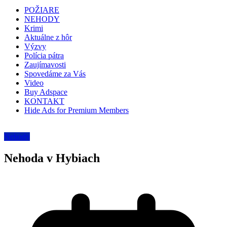
POŽIARE
NEHODY
Krimi
Aktuálne z hôr
Výzvy
Polícia pátra
Zaujímavosti
Spovedáme za Vás
Video
Buy Adspace
KONTAKT
Hide Ads for Premium Members
Nehody
Nehoda v Hybiach