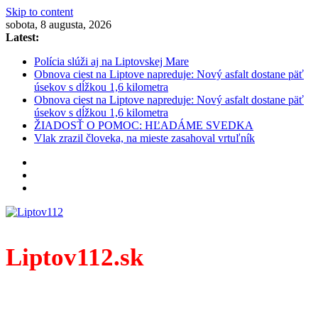
Skip to content
sobota, 8 augusta, 2026
Latest:
Polícia slúži aj na Liptovskej Mare
Obnova ciest na Liptove napreduje: Nový asfalt dostane päť
úsekov s dĺžkou 1,6 kilometra
Obnova ciest na Liptove napreduje: Nový asfalt dostane päť
úsekov s dĺžkou 1,6 kilometra
ŽIADOSŤ O POMOC: HĽADÁME SVEDKA
Vlak zrazil človeka, na mieste zasahoval vrtuľník
Liptov112.sk