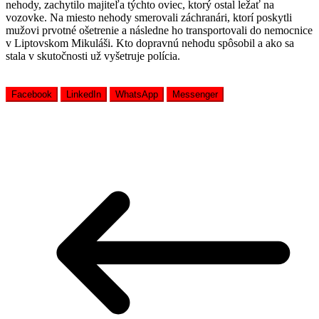
nehody, zachytilo majiteľa týchto oviec, ktorý ostal ležať na
vozovke. Na miesto nehody smerovali záchranári, ktorí poskytli
mužovi prvotné ošetrenie a následne ho transportovali do nemocnice
v Liptovskom Mikuláši. Kto dopravnú nehodu spôsobil a ako sa
stala v skutočnosti už vyšetruje polícia.
Facebook
LinkedIn
WhatsApp
Messenger