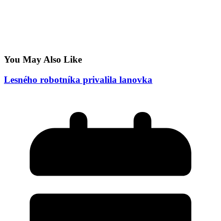
You May Also Like
Lesného robotníka privalila lanovka