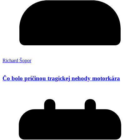
Richard Šopor
Čo bolo príčinou tragickej nehody motorkára