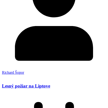
Richard Šopor
Lesný požiar na Liptove