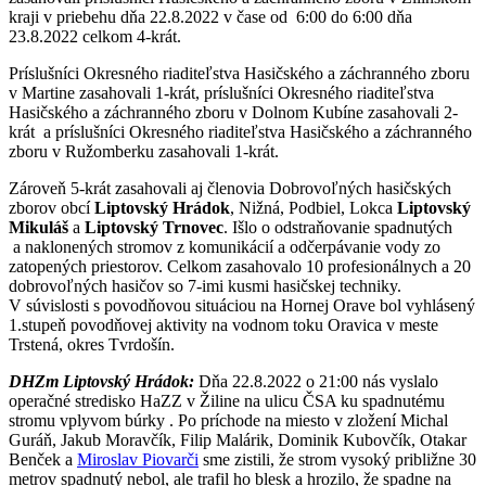
kraji v priebehu dňa 22.8.2022 v čase od 6:00 do 6:00 dňa
23.8.2022 celkom 4-krát.
Príslušníci Okresného riaditeľstva Hasičského a záchranného zboru
v Martine zasahovali 1-krát, príslušníci Okresného riaditeľstva
Hasičského a záchranného zboru v Dolnom Kubíne zasahovali 2-
krát a príslušníci Okresného riaditeľstva Hasičského a záchranného
zboru v Ružomberku zasahovali 1-krát.
Zároveň 5-krát zasahovali aj členovia Dobrovoľných hasičských
zborov obcí
Liptovský Hrádok
, Nižná, Podbiel, Lokca
Liptovský
Mikuláš
a
Liptovský Trnovec
. Išlo o odstraňovanie spadnutých
a naklonených stromov z komunikácií a odčerpávanie vody zo
zatopených priestorov. Celkom zasahovalo 10 profesionálnych a 20
dobrovoľných hasičov so 7-imi kusmi hasičskej techniky.
V súvislosti s povodňovou situáciou na Hornej Orave bol vyhlásený
1.stupeň povodňovej aktivity na vodnom toku Oravica v meste
Trstená, okres Tvrdošín.
DHZm Liptovský Hrádok:
Dňa 22.8.2022 o 21:00 nás vyslalo
operačné stredisko HaZZ v Žiline na ulicu ČSA ku spadnutému
stromu vplyvom búrky . Po príchode na miesto v zložení Michal
Guráň, Jakub Moravčík, Filip Malárik, Dominik Kubovčík, Otakar
Benček a
Miroslav Piovarči
sme zistili, že strom vysoký približne 30
metrov spadnutý nebol, ale trafil ho blesk a hrozilo, že spadne na