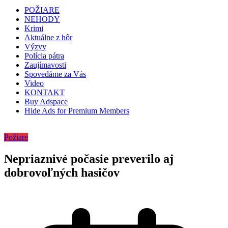
POŽIARE
NEHODY
Krimi
Aktuálne z hôr
Výzvy
Polícia pátra
Zaujímavosti
Spovedáme za Vás
Video
KONTAKT
Buy Adspace
Hide Ads for Premium Members
Požiare
Nepriaznivé počasie preverilo aj
dobrovoľných hasičov