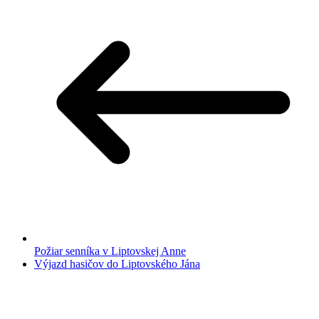
Požiar senníka v Liptovskej Anne
Výjazd hasičov do Liptovského Jána