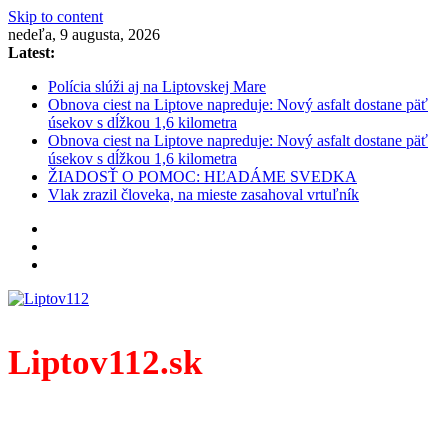
Skip to content
nedeľa, 9 augusta, 2026
Latest:
Polícia slúži aj na Liptovskej Mare
Obnova ciest na Liptove napreduje: Nový asfalt dostane päť
úsekov s dĺžkou 1,6 kilometra
Obnova ciest na Liptove napreduje: Nový asfalt dostane päť
úsekov s dĺžkou 1,6 kilometra
ŽIADOSŤ O POMOC: HĽADÁME SVEDKA
Vlak zrazil človeka, na mieste zasahoval vrtuľník
Liptov112.sk