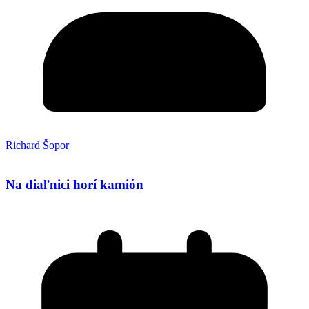
Richard Šopor
Na diaľnici horí kamión