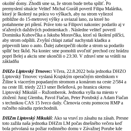
okolité domy. Zhodli sme sa, že strom bude treba spíliť. Po
premyslení situácie Veliteľ Michal Guráň poveril Filipa Malárika,
ktorý je školený na prácu vo výškach, aby na strom vyliezol
približne do 15-metrovej výšky a uviazal lano, za ktoré ho
potiahneme pri pílení. Práve toto sa Filipovi nakoniec podarilo aj v
sťažených daždivých podmienkach . Následne veliteľ poveril
Dominika Kubovčíka a Jakuba Moravčíka, ktorí sú školení pilčíci,
aby strom odpílili. Zvyšní chlapi zatiaľ nachystali kladku a
pripevnili lano o auto. Ďalej zabezpečili okolie a strom sa podarilo
spíliť bez škôd. Na koniec sme pomohli uvoľniť prechod cez hrádzu
popri Belej a akciu sme ukončili o 23:30. V zdraví sme sa vrátili na
základňu
DHZo Liptovský Trnovec:
Včera, 22.8.2022 bola jednotka DHZO
Liptovský Trnovec vyslaná Krajským operačným strediskom v
Žiline k viacerým popadaným stromom a konárom na ceste 2/584 a
na ceste III. triedy 2213 smer Bešeňová, po hranicu okresu
Liptovský Mikuláš – Ružomberok. Jednotka vyšla na miesto v
zložení: Juraj Glemba, Pavol Fiačan, Peter Porubský a Adam Fiačan
s technikou CAS 15 Iveco daily. Členovia cestu pomocou RMP a
ručného náradia zpriechodnili.
DHZm Liptovský Mikuláš
: Ako sa vraví zo zásahu na zásah. Presne
toto zažila naša jednotka DHZm LM počas dnešného večera keď
bola privolaná na požiar rodinného domu v Závažnej Porube kde