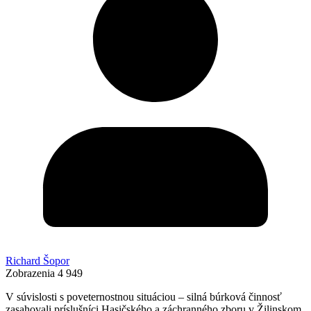
Richard Šopor
Zobrazenia
4 949
V súvislosti s poveternostnou situáciou – silná búrková činnosť
zasahovali príslušníci Hasičského a záchranného zboru v Žilinskom