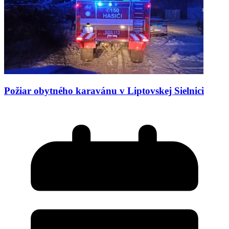
Požiar obytného karavánu v Liptovskej Sielnici