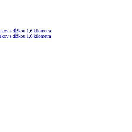
ekov s dĺžkou 1,6 kilometra
ekov s dĺžkou 1,6 kilometra
ek. Vždy najaktuálnejšie KRIMI TÉMY Z LIPTOVA a ORAVY