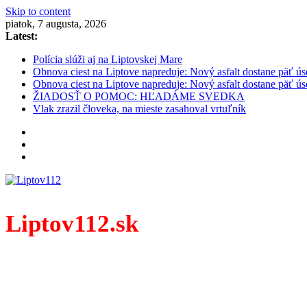
Skip to content
piatok, 7 augusta, 2026
Latest:
Polícia slúži aj na Liptovskej Mare
Obnova ciest na Liptove napreduje: Nový asfalt dostane päť ús
Obnova ciest na Liptove napreduje: Nový asfalt dostane päť ús
ŽIADOSŤ O POMOC: HĽADÁME SVEDKA
Vlak zrazil človeka, na mieste zasahoval vrtuľník
Liptov112.sk
Spravodajský portál z prostredia práce záchranných zloži