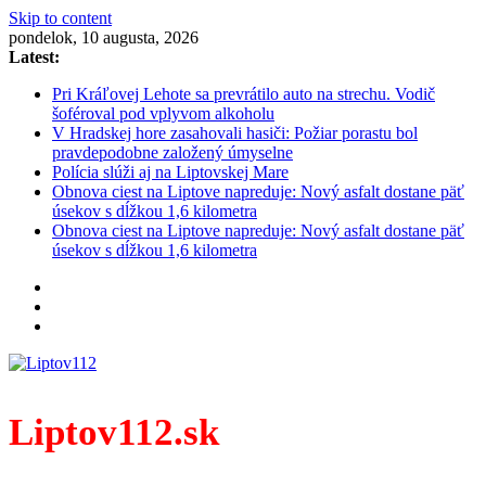
Skip to content
pondelok, 10 augusta, 2026
Latest:
Pri Kráľovej Lehote sa prevrátilo auto na strechu. Vodič
šoféroval pod vplyvom alkoholu
V Hradskej hore zasahovali hasiči: Požiar porastu bol
pravdepodobne založený úmyselne
Polícia slúži aj na Liptovskej Mare
Obnova ciest na Liptove napreduje: Nový asfalt dostane päť
úsekov s dĺžkou 1,6 kilometra
Obnova ciest na Liptove napreduje: Nový asfalt dostane päť
úsekov s dĺžkou 1,6 kilometra
Liptov112.sk