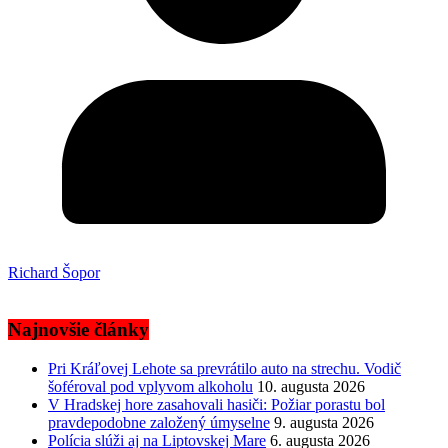
Richard Šopor
Najnovšie články
Pri Kráľovej Lehote sa prevrátilo auto na strechu. Vodič
šoféroval pod vplyvom alkoholu
10. augusta 2026
V Hradskej hore zasahovali hasiči: Požiar porastu bol
pravdepodobne založený úmyselne
9. augusta 2026
Polícia slúži aj na Liptovskej Mare
6. augusta 2026