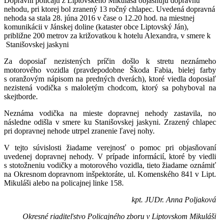
Dopravní policajti z Liptovského Mikuláša objasňujú dopravnú
nehodu, pri ktorej bol zranený 13 ročný chlapec. Uvedená dopravná
nehoda sa stala 28. júna 2016 v čase o 12.20 hod. na miestnej
komunikácii v Jánskej doline (kataster obce Liptovský Ján),
približne 200 metrov za križovatkou k hotelu Alexandra, v smere k
Stanišovskej jaskyni
Za doposiaľ nezistených príčin došlo k stretu neznámeho
motorového vozidla (pravdepodobne Škoda Fabia, bielej farby
s oranžovým nápisom na predných dverách), ktoré viedla doposiaľ
nezistená vodička s maloletým chodcom, ktorý sa pohyboval na
skejtborde.
Neznáma vodička na mieste dopravnej nehody zastavila, no
následne odišla v smere ku Stanišovskej jaskyni. Zrazený chlapec
pri dopravnej nehode utrpel zranenie ľavej nohy.
V tejto súvislosti žiadame verejnosť o pomoc pri objasňovaní
uvedenej dopravnej nehody. V prípade informácií, ktoré by viedli
s stotožneniu vodičky a motorového vozidla, tieto žiadame oznámiť
na Okresnom dopravnom inšpektoráte, ul. Komenského 841 v Lipt.
Mikuláši alebo na policajnej linke 158.
kpt. JUDr. Anna Poljaková
Okresné riaditeľstvo Policajného zboru v Liptovskom Mikuláši