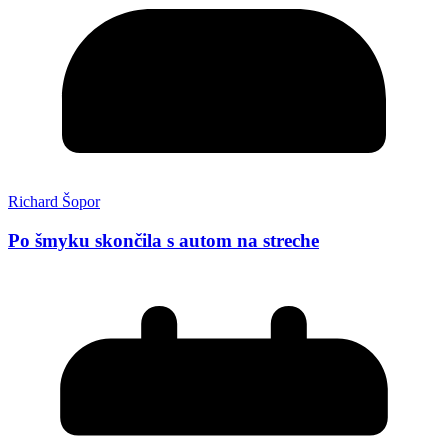
Richard Šopor
Po šmyku skončila s autom na streche